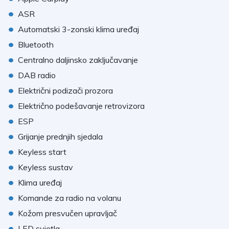
•
ASR
•
Automatski 3-zonski klima uređaj
•
Bluetooth
•
Centralno daljinsko zaključavanje
•
DAB radio
•
Električni podizači prozora
•
Električno podešavanje retrovizora
•
ESP
•
Grijanje prednjih sjedala
•
Keyless start
•
Keyless sustav
•
Klima uređaj
•
Komande za radio na volanu
•
Kožom presvučen upravljač
•
LED svjetla