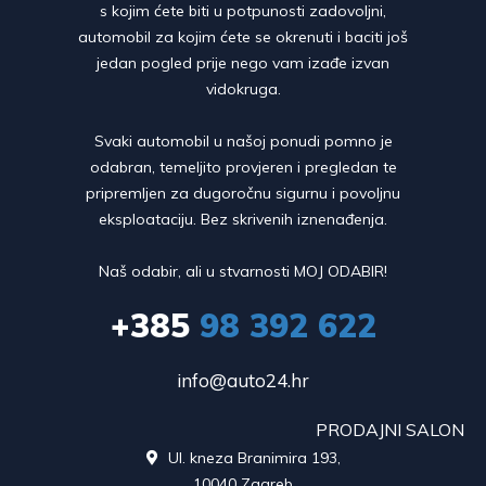
s kojim ćete biti u potpunosti zadovoljni,
automobil za kojim ćete se okrenuti i baciti još
jedan pogled prije nego vam izađe izvan
vidokruga.
Svaki automobil u našoj ponudi pomno je
odabran, temeljito provjeren i pregledan te
pripremljen za dugoročnu sigurnu i povoljnu
eksploataciju. Bez skrivenih iznenađenja.
Naš odabir, ali u stvarnosti MOJ ODABIR!
+385
98 392 622
info@auto24.hr
PRODAJNI SALON
Ul. kneza Branimira 193,

10040 Zagreb