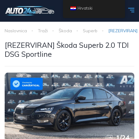
Hrvatski
Naslovnica
Traži
Škoda
Superb
[REZERVIRAN] 
[REZERVIRAN] Škoda Superb 2.0 TDI
DSG Sportline
1
/
24