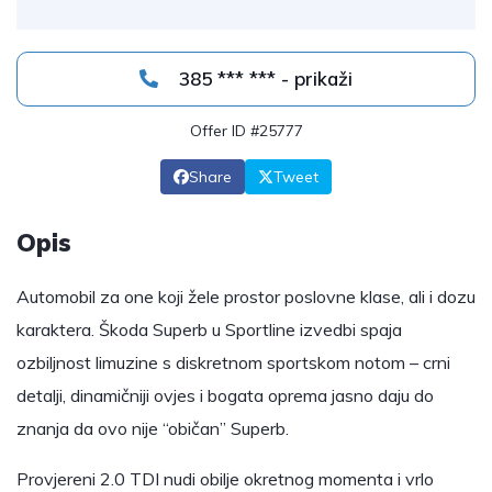
385 *** *** - prikaži
Offer ID #25777
Share
Tweet
Opis
Automobil za one koji žele prostor poslovne klase, ali i dozu
karaktera. Škoda Superb u Sportline izvedbi spaja
ozbiljnost limuzine s diskretnom sportskom notom – crni
detalji, dinamičniji ovjes i bogata oprema jasno daju do
znanja da ovo nije “običan” Superb.
Provjereni 2.0 TDI nudi obilje okretnog momenta i vrlo