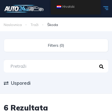
Hrvatski
Naslovnica
Traži
Škoda
Filters (0)
Usporedi
6 Rezultata