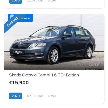
2026
12,520 km
Dizel
Featured
19
Škoda Octavia Combi 1.6 TDI Edition
€15,900
2020
87,300 km
Dizel