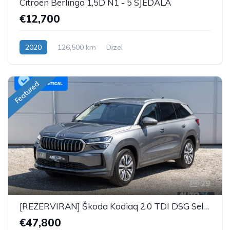
Citroën Berlingo 1,5D N1 - 5 SJEDALA
€12,700
2020
126,500 km
Dizel
Featured
29
[REZERVIRAN] Škoda Kodiaq 2.0 TDI DSG Selection Plus - 7 SJEDALA
€47,800