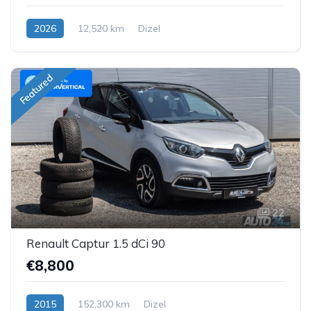
2026
12,520 km
Dizel
Featured
22
Renault Captur 1.5 dCi 90
€8,800
2015
152,300 km
Dizel