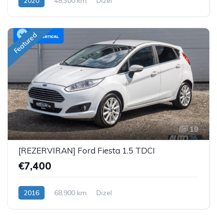
2020
48,300 km
Dizel
Featured
19
[REZERVIRAN] Ford Fiesta 1.5 TDCI
€7,400
2016
68,900 km
Dizel