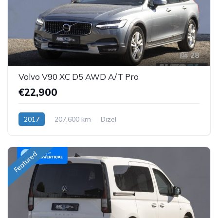
28
Volvo V90 XC D5 AWD A/T Pro
€22,900
2017
207,600 km
Dizel
Featured