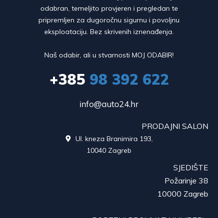
odabran, temeljito provjeren i pregledan te
pripremljen za dugoročnu sigurnu i povoljnu
eksploataciju. Bez skrivenih iznenađenja.
Naš odabir, ali u stvarnosti MOJ ODABIR!
+385
98 392 622
info@auto24.hr
PRODAJNI SALON
Ul. kneza Branimira 193,

10040 Zagreb
SJEDIŠTE
Požarinje 38
10000 Zagreb