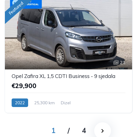
Featured
21
Opel Zafira XL 1,5 CDTI Business - 9 sjedala
€29,900
2022
25,300 km
Dizel
1
/
4