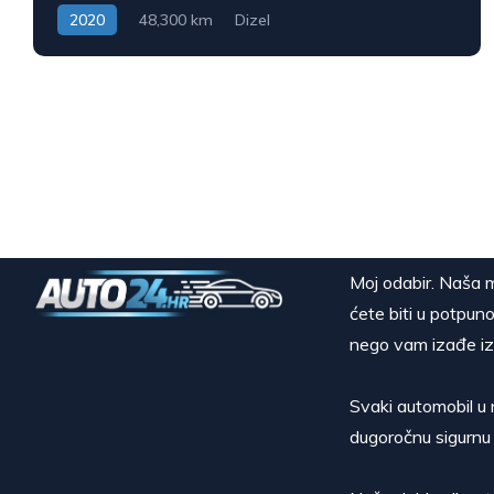
2020
48,300 km
Dizel
Moj odabir. Naša m
ćete biti u potpuno
nego vam izađe iz
Svaki automobil u 
dugoročnu sigurnu 