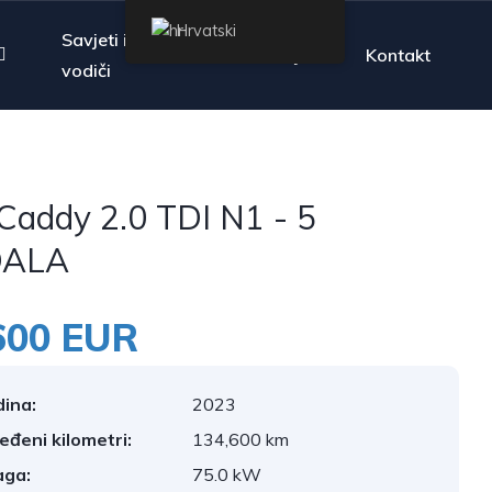
Hrvatski
Savjeti i
Pitanja
Kontakt
vodiči
addy 2.0 TDI N1 - 5
DALA
600 EUR
ina:
2023
jeđeni kilometri:
134,600 km
aga:
75.0 kW