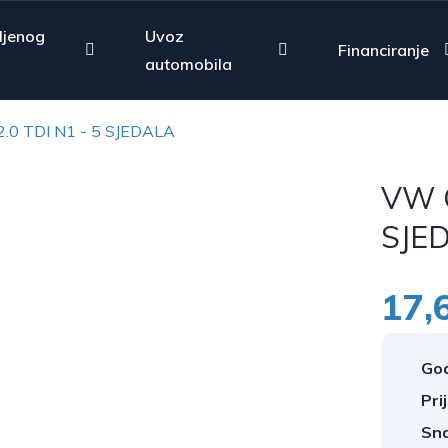
ljenog
Uvoz
Financiranje
automobila
.0 TDI N1 - 5 SJEDALA
VW C
SJE
17,
God
Pri
Sn