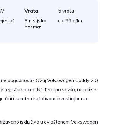
kW
Vrata:
5 vrata
mjenjač
Emisijska
ca. 99 g/km
norma:
ezne pogodnosti? Ovaj Volkswagen Caddy 2.0
je registriran kao N1 teretno vozilo, nalazi se
čini izuzetno isplativom investicijom za
održavano isključivo u ovlaštenom Volkswagen