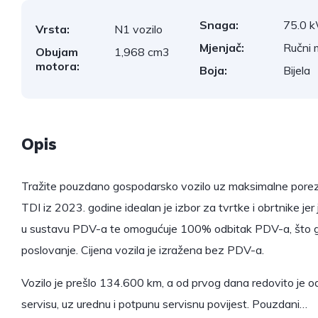
Snaga:
75.0 
Vrsta:
N1 vozilo
Mjenjač:
Ručni 
Obujam
1,968 cm3
motora:
Boja:
Bijela
Opis
Tražite pouzdano gospodarsko vozilo uz maksimalne por
TDI iz 2023. godine idealan je izbor za tvrtke i obrtnike jer 
u sustavu PDV-a te omogućuje 100% odbitak PDV-a, što ga 
poslovanje. Cijena vozila je izražena bez PDV-a.
Vozilo je prešlo 134.600 km, a od prvog dana redovito je 
servisu, uz urednu i potpunu servisnu povijest. Pouzdani…