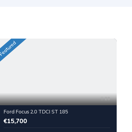
Featured
Fea
20
Ford Focus 2.0 TDCI ST 185
€15,700