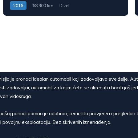
2016
68,900 km
Dizel
isija je pronaći idealan automobil koji zadovoljava sve želje. Au
sti zadovoljni, automobil za kojim ćete se okrenuti i baciti još je
van vidokruga.
našoj ponudi pomno je odabran, temeljito provjeren i pregledan t
i povoljnu eksploataciju. Bez skrivenih iznenađenja.