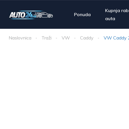
Kupnja rab
Ponuda
auta
Naslovnica
Traži
VW
Caddy
VW Caddy 2