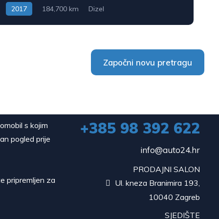
2017
184,700 km
Dizel
Započni novu pretragu
+385 98 392 622
tomobil s kojim
dan pogled prije
info@auto24.hr
PRODAJNI SALON
e pripremljen za
Ul. kneza Branimira 193,

10040 Zagreb
SJEDIŠTE