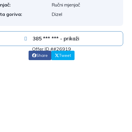
njač:
Ručni mjenjač
ta goriva:
Dizel
385 *** *** - prikaži
Offer ID ##26919
Share
Tweet