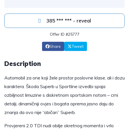
385 *** *** - reveal
Offer ID #25777
Share
Tweet
Description
Automobil za one koji žele prostor poslovne klase, ali i dozu
karaktera. Škoda Superb u Sportline izvedbi spaja
ozbiljnost limuzine s diskretnom sportskom notom – crni
detalji, dinamičniji ovjes i bogata oprema jasno daju do
znanja da ovo nije “običan” Superb.
Provjereni 2.0 TDI nudi obilje okretnog momenta i vrlo