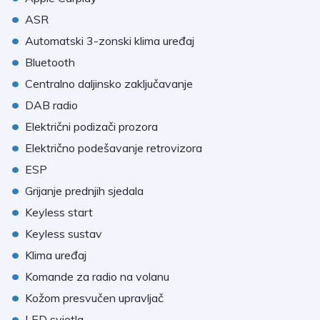
•
ASR
•
Automatski 3-zonski klima uređaj
•
Bluetooth
•
Centralno daljinsko zaključavanje
•
DAB radio
•
Električni podizači prozora
•
Električno podešavanje retrovizora
•
ESP
•
Grijanje prednjih sjedala
•
Keyless start
•
Keyless sustav
•
Klima uređaj
•
Komande za radio na volanu
•
Kožom presvučen upravljač
•
LED svjetla