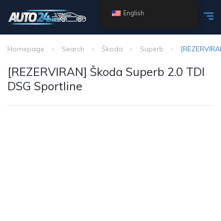
English
Homepage
Search
Škoda
Superb
[REZERVIRAN
[REZERVIRAN] Škoda Superb 2.0 TDI
DSG Sportline
1
/
24