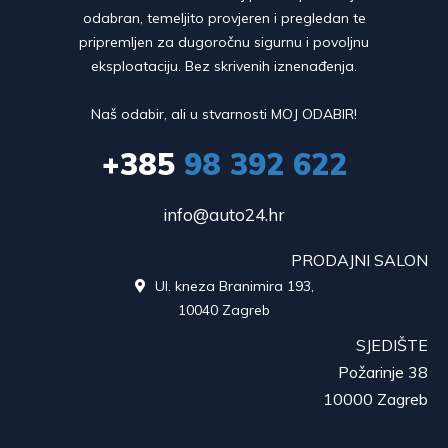
odabran, temeljito provjeren i pregledan te
pripremljen za dugoročnu sigurnu i povoljnu
eksploataciju. Bez skrivenih iznenađenja.
Naš odabir, ali u stvarnosti MOJ ODABIR!
+385
98 392 622
info@auto24.hr
PRODAJNI SALON
Ul. kneza Branimira 193,

10040 Zagreb
SJEDIŠTE
Požarinje 38
10000 Zagreb