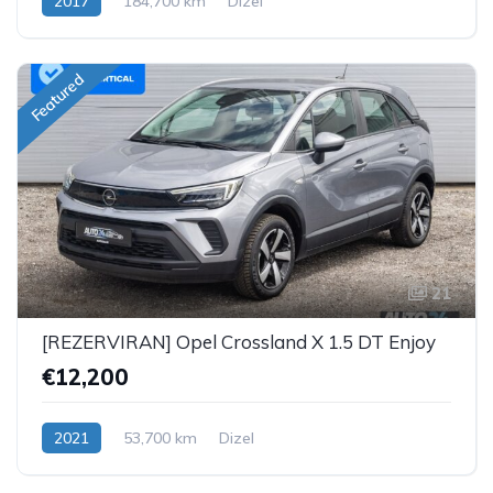
2017
184,700 km
Dizel
Featured
21
[REZERVIRAN] Opel Crossland X 1.5 DT Enjoy
€12,200
2021
53,700 km
Dizel