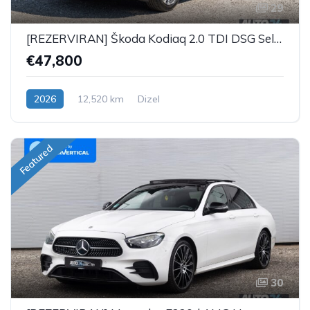
29
[REZERVIRAN] Škoda Kodiaq 2.0 TDI DSG Selection Plus - 7 SJEDALA
€47,800
2026
12,520 km
Dizel
Featured
30