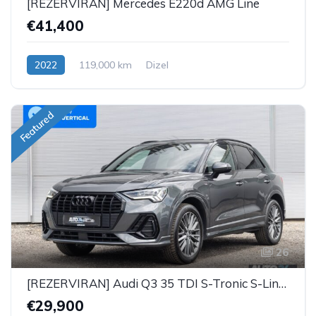
[REZERVIRAN] Mercedes E220d AMG Line
€41,400
2022
119,000 km
Dizel
Featured
26
[REZERVIRAN] Audi Q3 35 TDI S-Tronic S-Line Black
€29,900