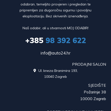
odabran, temeljito provjeren i pregledan te
pripremljen za dugoročnu sigurnu i povoljnu
eksploataciju. Bez skrivenih iznenađenja.
Naš odabir, ali u stvarnosti MOJ ODABIR!
+385
98 392 622
info@auto24.hr
PRODAJNI SALON
Ul. kneza Branimira 193,

10040 Zagreb
SJEDIŠTE
Požarinje 38
10000 Zagreb