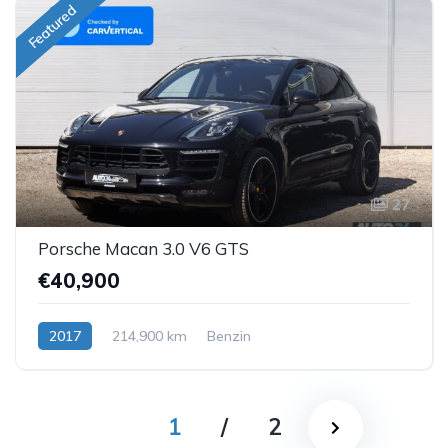
Featured
27
Porsche Macan 3.0 V6 GTS
€40,900
2017
214,900 km
Benzin
1
/
2