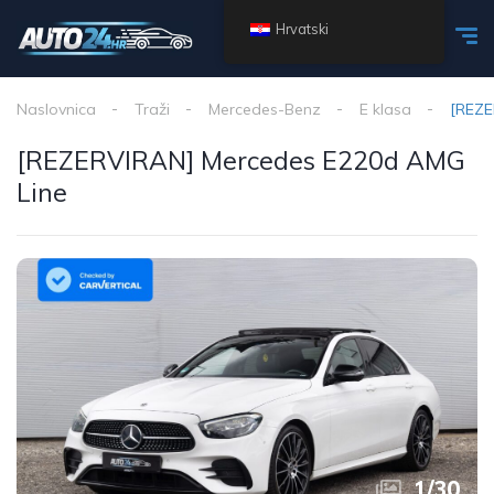
Hrvatski
Naslovnica
Traži
Mercedes-Benz
E klasa
[REZE
[REZERVIRAN] Mercedes E220d AMG
Line
1
/
30