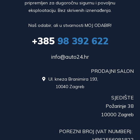
pripremljen za dugoročnu sigurnu i povoljnu
eksploataciju. Bez skrivenih iznenađenja.
Naš odabir, ali u stvarnosti MOJ ODABIR!
+385
98 392 622
info@auto24.hr
PRODAJNI SALON
Ul. kneza Branimira 193,

10040 Zagreb
SJEDIŠTE
Požarinje 38
10000 Zagreb
POREZNI BROJ (VAT NUMBER):
HR62556081822