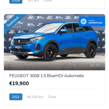
2018
161 km
Dizel
Featured
26
PEUGEOT 3008 1.5 BlueHDI Automatic
€19,900
2021
64,200 km
Dizel