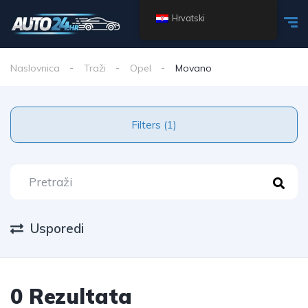
Hrvatski
Naslovnica
Traži
Opel
Movano
Filters (1)
Usporedi
0 Rezultata