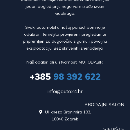
jedan pogled prije nego vam izađe izvan
vidokruga.
Svaki automobil u našoj ponudi pomno je
odabran, temeljito provjeren i pregledan te
pripremljen za dugoročnu sigurnu i povoljnu
eksploataciju. Bez skrivenih iznenađenja.
Naš odabir, ali u stvarnosti MOJ ODABIR!
+385
98 392 622
info@auto24.hr
PRODAJNI SALON
Ul. kneza Branimira 193,

10040 Zagreb
SJEDIŠTE