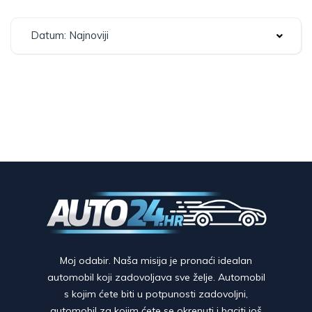
Datum: Najnoviji
Moj odabir. Naša misija je pronaći idealan
automobil koji zadovoljava sve želje. Automobil
s kojim ćete biti u potpunosti zadovoljni,
automobil za kojim ćete se okrenuti i baciti još