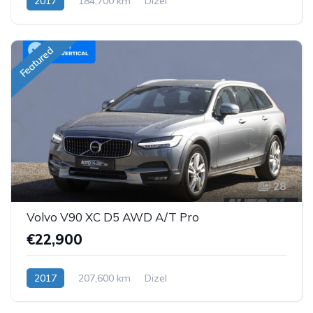
2017
184,700 km
Dizel
Featured
28
Volvo V90 XC D5 AWD A/T Pro
€22,900
2017
207,600 km
Dizel