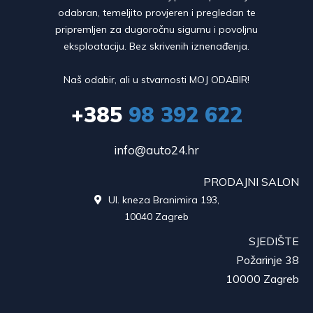
odabran, temeljito provjeren i pregledan te
pripremljen za dugoročnu sigurnu i povoljnu
eksploataciju. Bez skrivenih iznenađenja.
Naš odabir, ali u stvarnosti MOJ ODABIR!
+385
98 392 622
info@auto24.hr
PRODAJNI SALON
Ul. kneza Branimira 193,

10040 Zagreb
SJEDIŠTE
Požarinje 38
10000 Zagreb