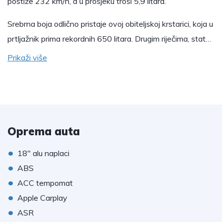
postiže 232 km/h, a u prosjeku troši 5,9 litara.
Srebrna boja odlično pristaje ovoj obiteljskoj krstarici, koja u
prtljažnik prima rekordnih 650 litara. Drugim riječima, stat…
Prikaži više
Oprema auta
•
18" alu naplaci
•
ABS
•
ACC tempomat
•
Apple Carplay
•
ASR