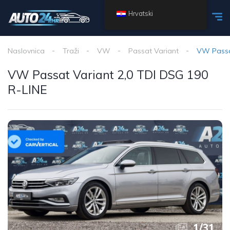
Hrvatski
Naslovnica
Traži
VW
Passat Variant
VW Passat
VW Passat Variant 2,0 TDI DSG 190
R-LINE
1
/
31