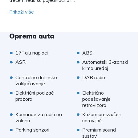
trećem redu su pojedinačna i…
Prikaži više
Oprema auta
•
•
17" alu naplaci
ABS
•
•
ASR
Automatski 3-zonski
klima uređaj
•
•
Centralno daljinsko
DAB radio
zaključavanje
•
•
Električni podizači
Električno
prozora
podešavanje
retrovizora
•
•
Komande za radio na
Kožom presvučen
volanu
upravljač
•
•
Parking senzori
Premium sound
sustav