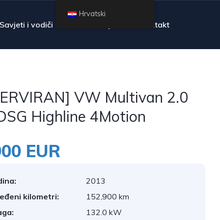
Hrvatski
Savjeti i vodiči
Pitanja
Kontakt
ERVIRAN] VW Multivan 2.0
DSG Highline 4Motion
900 EUR
ina:
2013
jeđeni kilometri:
152,900 km
aga:
132.0 kW