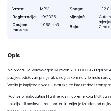
Vrsta:
MPV
Snaga:
132.0
Registracija:
10/2026
Mjenjač:
Autom
mjenja
Obujam
1,968 cm3
Boja:
Crna m
motora:
Opis
Na prodaju je Volkswagen Multivan 2.0 TDI DSG Highline 4
pažljivo održavan primjerak s naglaskom na vrlo malu i pro
Vozilo je kupljeno novo u Hrvatskoj te ima uredno i transpar
Radi se o najbogatijoj Highline razini opreme koja Multivan
obiteljski ili poslovni transporter. Interijer je izrađen od naj