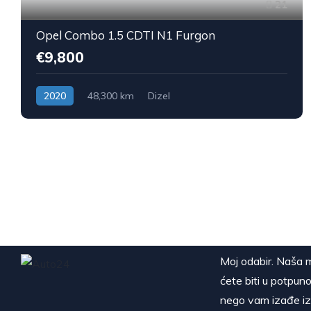
21
Opel Combo 1.5 CDTI N1 Furgon
€9,800
2020
48,300 km
Dizel
Moj odabir. Naša m
ćete biti u potpuno
nego vam izađe iz