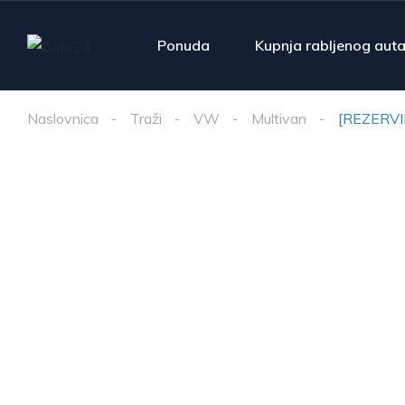
Ponuda
Kupnja rabljenog aut
Naslovnica
Traži
VW
Multivan
[REZERVIR