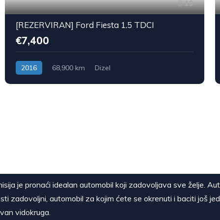
19
[REZERVIRAN] Ford Fiesta 1.5 TDCI
€7,400
2016
68,900 km
Dizel
isija je pronaći idealan automobil koji zadovoljava sve želje. Au
sti zadovoljni, automobil za kojim ćete se okrenuti i baciti još je
van vidokruga.