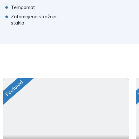
•
Tempomat
•
Zatamnjena stražnja
stakla
Featured