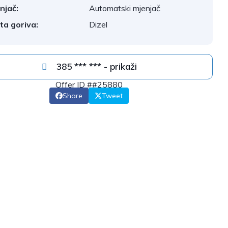
njač:
Automatski mjenjač
ta goriva:
Dizel
385 *** *** - prikaži
Offer ID ##25880
Share
Tweet