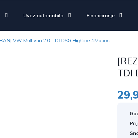
a
Uvoz automobila
Financiranje
AN] VW Multivan 2.0 TDI DSG Highline 4Motion
[REZ
TDI 
29,
God
Pri
Sn