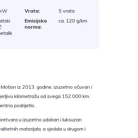
 kW
Vrata:
5 vrata
atski
Emisijska
ca. 120 g/km
č
norma:
etalik
Motion iz 2013. godine, izuzetno očuvan i
vjerljivu kilometražu od svega 152.000 km.
entno podrijetlo.
 pretvara u izuzetno udoban i luksuzan
kvalitetnih materijala, a sjedala u drugom i