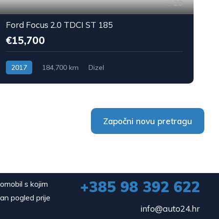
20
Ford Focus 2.0 TDCI ST 185
€15,700
2017
184,700 km
Dizel
Započni novu pretragu
+385 98 392 622
tomobil s kojim
dan pogled prije
info@auto24.hr