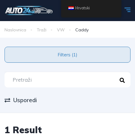
Hrvatski
Naslovnica
Traži
VW
Caddy
Filters (1)
Usporedi
1 Result