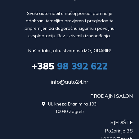
Svaki automobil u našoj ponudi pomno je
odabran, temeljito provjeren i pregledan te
pripremljen za dugoročnu sigurnu i povoljnu
eksploataciju. Bez skrivenih iznenađenja.
Naš odabir, ali u stvarnosti MOJ ODABIR!
+385
98 392 622
info@auto24.hr
PRODAJNI SALON
Ul. kneza Branimira 193,

10040 Zagreb
SJEDIŠTE
Požarinje 38