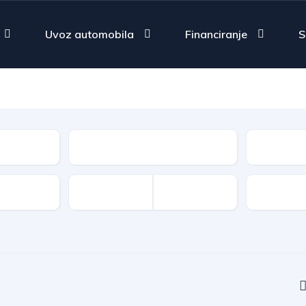
Uvoz automobila
Financiranje
S
Fuel Type
Type
Features