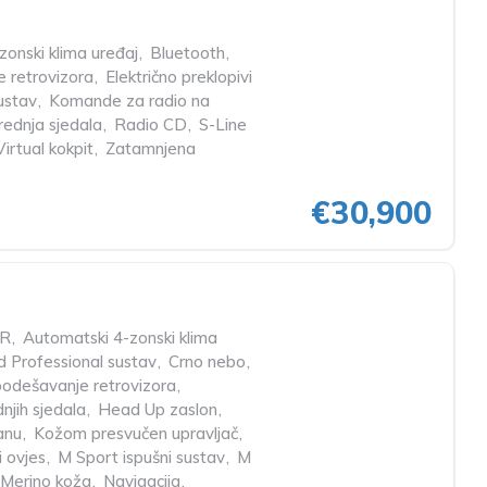
onski klima uređaj
,
Bluetooth
,
e retrovizora
,
Električno preklopivi
ustav
,
Komande za radio na
prednja sjedala
,
Radio CD
,
S-Line
Virtual kokpit
,
Zatamnjena
€30,900
R
,
Automatski 4-zonski klima
 Professional sustav
,
Crno nebo
,
 podešavanje retrovizora
,
dnjih sjedala
,
Head Up zaslon
,
anu
,
Kožom presvučen upravljač
,
 ovjes
,
M Sport ispušni sustav
,
M
Merino koža
,
Navigacija
,