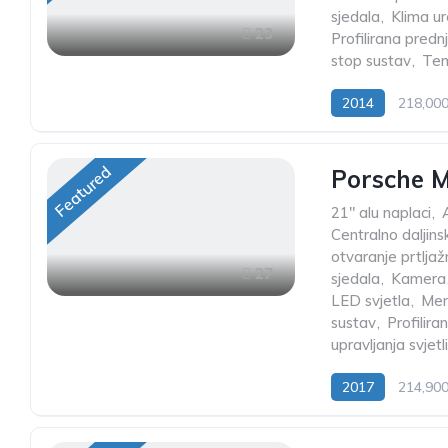
sjedala
,
Klima ur
23
Profilirana predn
stop sustav
,
Te
2014
218,00
Featured
Porsche M
21" alu naplaci
,
Centralno daljins
otvaranje prtljaž
27
sjedala
,
Kamera
LED svjetla
,
Mem
sustav
,
Profilira
upravljanja svjet
2017
214,90