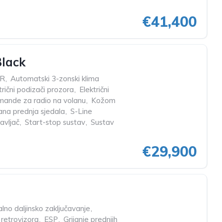
€41,400
Black
R
,
Automatski 3-zonski klima
trični podizači prozora
,
Električni
ande za radio na volanu
,
Kožom
rana prednja sjedala
,
S-Line
avljač
,
Start-stop sustav
,
Sustav
€29,900
lno daljinsko zaključavanje
,
 retrovizora
,
ESP
,
Grijanje prednjih