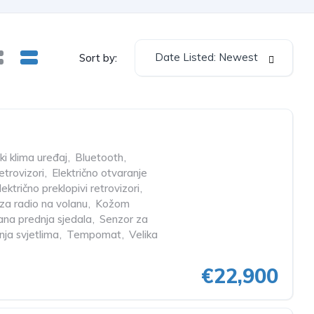
Date Listed: Newest
Sort by:
i klima uređaj
,
Bluetooth
,
retrovizori
,
Električno otvaranje
lektrično preklopivi retrovizori
,
a radio na volanu
,
Kožom
rana prednja sjedala
,
Senzor za
nja svjetlima
,
Tempomat
,
Velika
€22,900