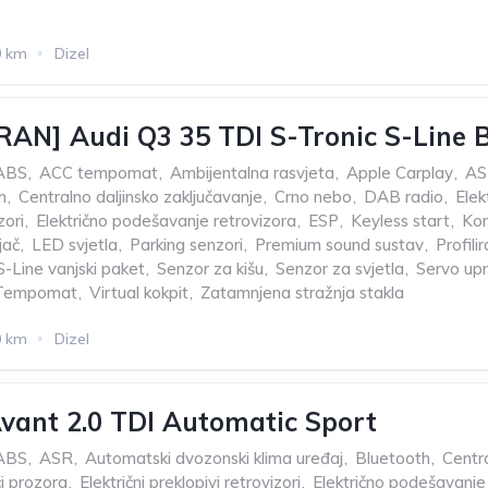
0 km
Dizel
AN] Audi Q3 35 TDI S-Tronic S-Line 
ABS
,
ACC tempomat
,
Ambijentalna rasvjeta
,
Apple Carplay
,
AS
h
,
Centralno daljinsko zaključavanje
,
Crno nebo
,
DAB radio
,
Elek
zori
,
Električno podešavanje retrovizora
,
ESP
,
Keyless start
,
Kom
jač
,
LED svjetla
,
Parking senzori
,
Premium sound sustav
,
Profili
S-Line vanjski paket
,
Senzor za kišu
,
Senzor za svjetla
,
Servo upr
Tempomat
,
Virtual kokpit
,
Zatamnjena stražnja stakla
0 km
Dizel
vant 2.0 TDI Automatic Sport
ABS
,
ASR
,
Automatski dvozonski klima uređaj
,
Bluetooth
,
Centra
či prozora
,
Električni preklopivi retrovizori
,
Električno podešavanje