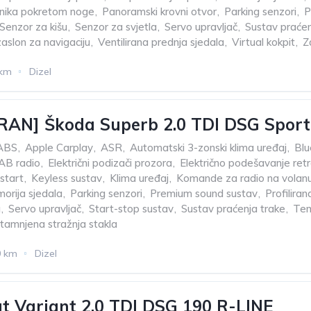
žnika pokretom noge
,
Panoramski krovni otvor
,
Parking senzori
,
P
Senzor za kišu
,
Senzor za svjetla
,
Servo upravljač
,
Sustav praćen
 zaslon za navigaciju
,
Ventilirana prednja sjedala
,
Virtual kokpit
,
Z
 km
Dizel
AN] Škoda Superb 2.0 TDI DSG Sport
ABS
,
Apple Carplay
,
ASR
,
Automatski 3-zonski klima uređaj
,
Blu
AB radio
,
Električni podizači prozora
,
Električno podešavanje ret
start
,
Keyless sustav
,
Klima uređaj
,
Komande za radio na volan
orija sjedala
,
Parking senzori
,
Premium sound sustav
,
Profilira
a
,
Servo upravljač
,
Start-stop sustav
,
Sustav praćenja trake
,
Te
tamnjena stražnja stakla
0 km
Dizel
 Variant 2,0 TDI DSG 190 R-LINE