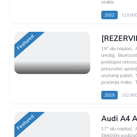
stakla
2022
119,00
Featured
[REZERVIR
19" alu naplaci
,
uređaj
,
Bluetoot
preklopivi retrovi
26
presvučen upravl
unutarnji paket
,
praćenja trake
,
2019
102,80
Featured
Audi A4 A
17" alu naplaci
,
Električni podiza