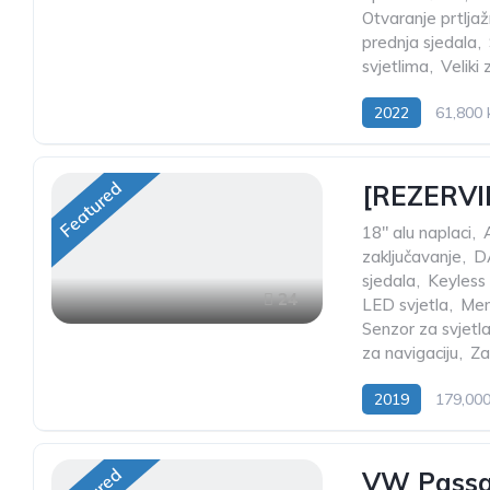
Otvaranje prtlja
prednja sjedala
,
svjetlima
,
Veliki
2022
61,800
Featured
[REZERVIR
18" alu naplaci
,
zaključavanje
,
D
sjedala
,
Keyless 
24
LED svjetla
,
Mem
Senzor za svjetl
za navigaciju
,
Za
2019
179,00
VW Passat