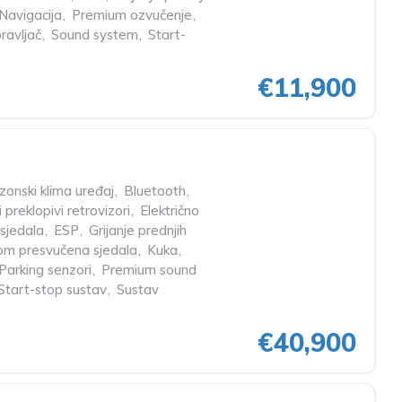
Navigacija
,
Premium ozvučenje
,
ravljač
,
Sound system
,
Start-
€11,900
onski klima uređaj
,
Bluetooth
,
i preklopivi retrovizori
,
Električno
sjedala
,
ESP
,
Grijanje prednjih
m presvučena sjedala
,
Kuka
,
Parking senzori
,
Premium sound
Start-stop sustav
,
Sustav
€40,900