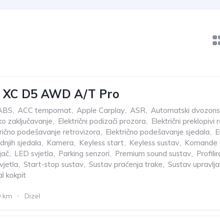
0 XC D5 AWD A/T Pro
ABS
,
ACC tempomat
,
Apple Carplay
,
ASR
,
Automatski dvozonsk
ko zaključavanje
,
Električni podizači prozora
,
Električni preklopivi 
trično podešavanje retrovizora
,
Električno podešavanje sjedala
,
E
dnjih sjedala
,
Kamera
,
Keyless start
,
Keyless sustav
,
Komande z
jač
,
LED svjetla
,
Parking senzori
,
Premium sound sustav
,
Profili
vjetla
,
Start-stop sustav
,
Sustav praćenja trake
,
Sustav upravlja
al kokpit
0 km
Dizel