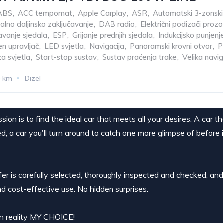
ABS
,
ACC tempomat
,
Apple Carplay
,
ASR
,
Automatski 3-zonski
alno daljinsko zaključavanje
,
DAB radio
,
Električni podizači prozo
avanje sjedala
,
ESP
,
Grijanje prednjih sjedala
,
Indukcijsko punjenj
n upravljač
,
LED svjetla
,
Navigacija
,
Panoramski krovni otvor
,
P
a svjetla
,
Start-stop sustav
,
Sustav praćenja trake
,
Velika navig
0 km
Dizel
ion is to find the ideal car that meets all your desires. A car t
ed, a car you'll turn around to catch one more glimpse of before 
ffer is carefully selected, thoroughly inspected and checked, an
nd cost-effective use. No hidden surprises.
 in reality MY CHOICE!