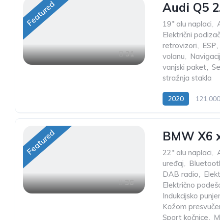
Featured
Audi Q5 2
19" alu naplaci
,
Električni podiza
retrovizori
,
ESP
,
31
volanu
,
Navigaci
vanjski paket
,
Se
stražnja stakla
2020
121,00
Featured
BMW X6 x
22" alu naplaci
,
uređaj
,
Bluetoot
DAB radio
,
Elek
36
Električno podeš
Indukcijsko punje
Kožom presvučen
Sport kočnice
,
M