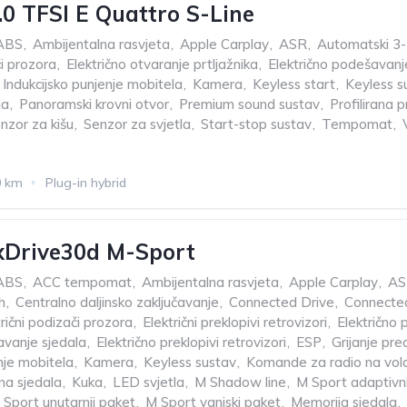
.0 TFSI E Quattro S-Line
ABS
,
Ambijentalna rasvjeta
,
Apple Carplay
,
ASR
,
Automatski 3-z
či prozora
,
Električno otvaranje prtljažnika
,
Električno podešavanj
Indukcijsko punjenje mobitela
,
Kamera
,
Keyless start
,
Keyless s
ja
,
Panoramski krovni otvor
,
Premium sound sustav
,
Profilirana 
nzor za kišu
,
Senzor za svjetla
,
Start-stop sustav
,
Tempomat
,
0 km
Plug-in hybrid
Drive30d M-Sport
ABS
,
ACC tempomat
,
Ambijentalna rasvjeta
,
Apple Carplay
,
AS
h
,
Centralno daljinsko zaključavanje
,
Connected Drive
,
Connected
trični podizači prozora
,
Električni preklopivi retrovizori
,
Električno
avanje sjedala
,
Električno preklopivi retrovizori
,
ESP
,
Grijanje pre
nje mobitela
,
Kamera
,
Keyless sustav
,
Komande za radio na vol
a sjedala
,
Kuka
,
LED svjetla
,
M Shadow line
,
M Sport adaptivni
 Sport unutarnji paket
,
M Sport vanjski paket
,
Memorija sjedala
,