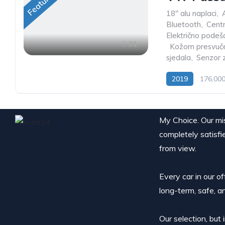
Featured
18" alu naplaci
,
Bluetooth
,
Centr
Električno podeš
31
,
Kožom presvuče
sjedala
,
Senzor z
2019
176,00
My Choice. Our miss
completely satisfi
from view.
Every car in our o
long-term, safe, a
Our selection, but