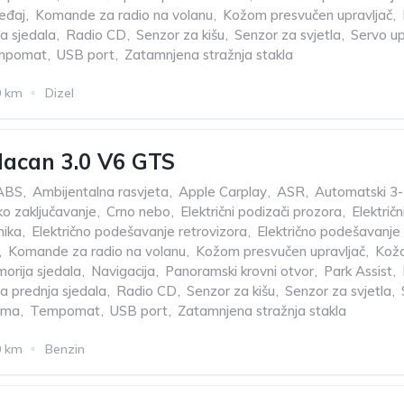
eđaj
,
Komande za radio na volanu
,
Kožom presvučen upravljač
,
ja sjedala
,
Radio CD
,
Senzor za kišu
,
Senzor za svjetla
,
Servo up
mpomat
,
USB port
,
Zatamnjena stražnja stakla
0 km
Dizel
acan 3.0 V6 GTS
ABS
,
Ambijentalna rasvjeta
,
Apple Carplay
,
ASR
,
Automatski 3-z
ko zaključavanje
,
Crno nebo
,
Električni podizači prozora
,
Električn
nika
,
Električno podešavanje retrovizora
,
Električno podešavanje 
,
Komande za radio na volanu
,
Kožom presvučen upravljač
,
Kožo
orija sjedala
,
Navigacija
,
Panoramski krovni otvor
,
Park Assist
,
na prednja sjedala
,
Radio CD
,
Senzor za kišu
,
Senzor za svjetla
,
lima
,
Tempomat
,
USB port
,
Zatamnjena stražnja stakla
0 km
Benzin