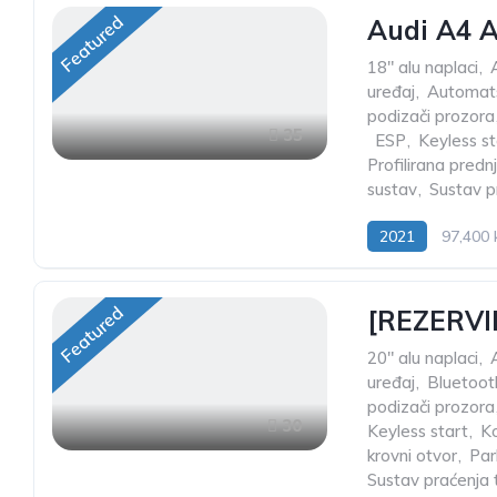
Featured
Audi A4 A
18" alu naplaci
,
uređaj
,
Automats
podizači prozora
35
,
ESP
,
Keyless st
Profilirana predn
sustav
,
Sustav p
2021
97,400
Featured
[REZERVI
20" alu naplaci
,
uređaj
,
Bluetoot
podizači prozora
30
Keyless start
,
K
krovni otvor
,
Par
Sustav praćenja 