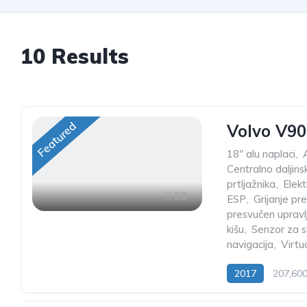
10
Results
Featured
Volvo V9
18" alu naplaci
,
Centralno daljins
prtljažnika
,
Elek
28
ESP
,
Grijanje pre
presvučen upravl
kišu
,
Senzor za s
navigacija
,
Virtu
2017
207,60