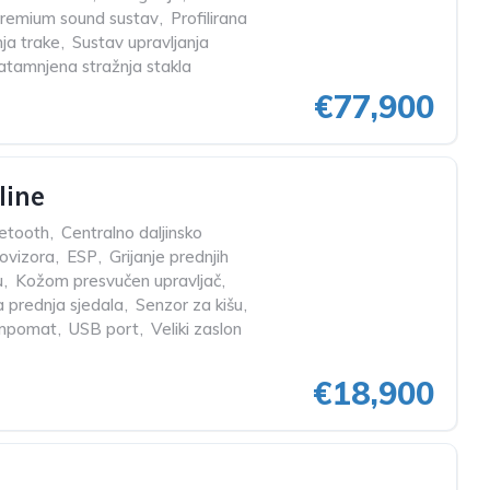
remium sound sustav
,
Profilirana
ja trake
,
Sustav upravljanja
atamnjena stražnja stakla
€77,900
line
etooth
,
Centralno daljinsko
rovizora
,
ESP
,
Grijanje prednjih
u
,
Kožom presvučen upravljač
,
na prednja sjedala
,
Senzor za kišu
,
mpomat
,
USB port
,
Veliki zaslon
€18,900