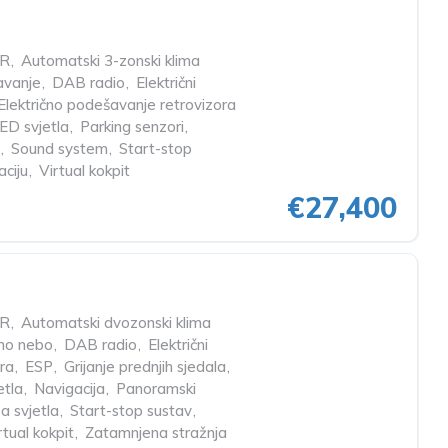
R
,
Automatski 3-zonski klima
čavanje
,
DAB radio
,
Električni
Električno podešavanje retrovizora
ED svjetla
,
Parking senzori
,
,
Sound system
,
Start-stop
aciju
,
Virtual kokpit
€27,400
R
,
Automatski dvozonski klima
no nebo
,
DAB radio
,
Električni
ra
,
ESP
,
Grijanje prednjih sjedala
,
etla
,
Navigacija
,
Panoramski
a svjetla
,
Start-stop sustav
,
rtual kokpit
,
Zatamnjena stražnja