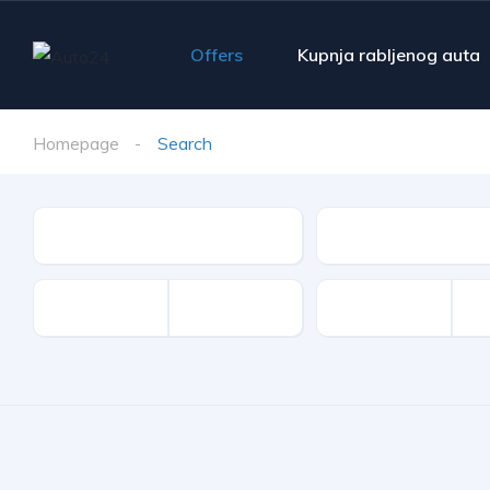
Offers
Kupnja rabljenog auta
Homepage
Search
Make
Model