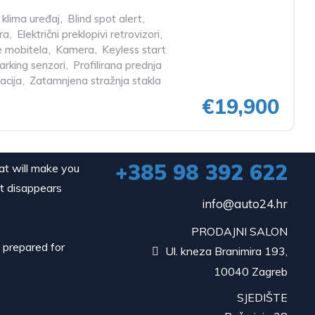
 klima uređaj
,
Blind spot alert
,
ra
,
Električni preklopivi retrovizori
,
e mobitela
,
Kamera
,
Keyless start
arking senzori
,
Profilirana prednja
acija
,
Zatamnjena stražnja stakla
€19,900
+385 98 392 622
hat will make you
it disappears
info@auto24.hr
PRODAJNI SALON
d prepared for
Ul. kneza Branimira 193,

10040 Zagreb
SJEDIŠTE