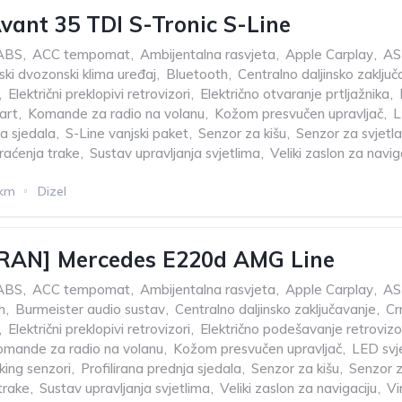
vant 35 TDI S-Tronic S-Line
ABS
,
ACC tempomat
,
Ambijentalna rasvjeta
,
Apple Carplay
,
AS
ki dvozonski klima uređaj
,
Bluetooth
,
Centralno daljinsko zaklju
,
Električni preklopivi retrovizori
,
Električno otvaranje prtljažnika
,
art
,
Komande za radio na volanu
,
Kožom presvučen upravljač
,
L
ja sjedala
,
S-Line vanjski paket
,
Senzor za kišu
,
Senzor za svjetla
raćenja trake
,
Sustav upravljanja svjetlima
,
Veliki zaslon za navig
 km
Dizel
RAN] Mercedes E220d AMG Line
ABS
,
ACC tempomat
,
Ambijentalna rasvjeta
,
Apple Carplay
,
AS
h
,
Burmeister audio sustav
,
Centralno daljinsko zaključavanje
,
Cr
,
Električni preklopivi retrovizori
,
Električno podešavanje retrovizo
omande za radio na volanu
,
Kožom presvučen upravljač
,
LED svj
king senzori
,
Profilirana prednja sjedala
,
Senzor za kišu
,
Senzor z
trake
,
Sustav upravljanja svjetlima
,
Veliki zaslon za navigaciju
,
Vi