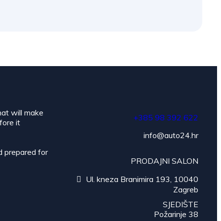
hat will make
+385 98 392 622
ore it
info@auto24.hr
d prepared for
PRODAJNI SALON
Ul. kneza Branimira 193, 10040
Zagreb
SJEDIŠTE
Požarinje 38