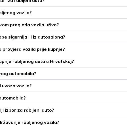
še” za rabljeni auto?
bljenog vozila?
ikom pregleda vozila uživo?
obe sigurnija ili iz autosalona?
 provjera vozila prije kupnje?
 kupnje rabljenog auta u Hrvatskoj?
jenog automobila?
d uvoza vozila?
 automobila?
olji izbor za rabljeni auto?
održavanje rabljenog vozila?