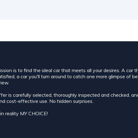
sion is to find the ideal car that meets all your desires. A car t
isfied, a car you'll turn around to catch one more glimpse of bef
iew.
ffer is carefully selected, thoroughly inspected and checked, an
and cost-effective use. No hidden surprises.
t in reality MY CHOICE!