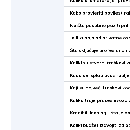
Koliko kilometara je “previ
Kako provjeriti povijest ra
Na što posebno paziti pril
Je li kupnja od privatne os
Što uključuje profesionalna
Koliki su stvarni troškovi
Kada se isplati uvoz rabl
Koji su najveći troškovi ko
Koliko traje proces uvoza
Kredit ili leasing – što je b
Koliki budžet izdvojiti za 