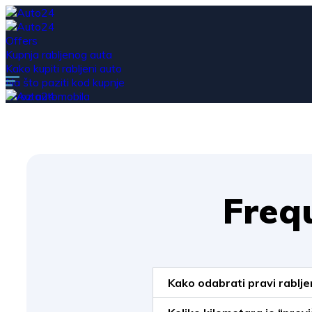
Offers
Kupnja rabljenog auta
Kako kupiti rabljeni auto
Na što paziti kod kupnje
Uvoz automobila
Uvoz auta u Hrvatsku
Troškovi pri uvozu - kalkulator PPMV-a
Financiranje
Financiranje rabljenih vozila
Savjeti i vodiči
Najbolji rabljeni automobili do 10.000 € – vodič za 2026.-tu
FAQ
Freq
Contact
Kako odabrati pravi rablje