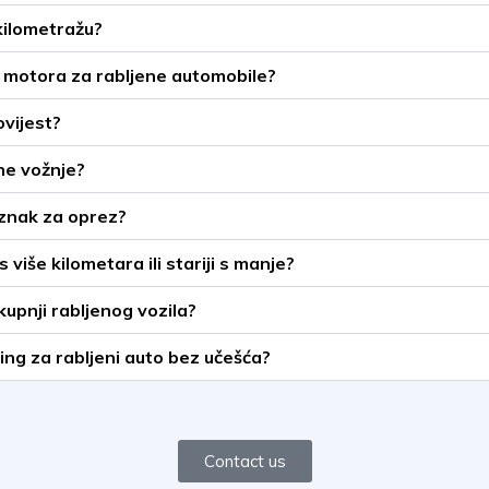
kilometražu?
vi motora za rabljene automobile?
ovijest?
tne vožnje?
 znak za oprez?
o s više kilometara ili stariji s manje?
kupnji rabljenog vozila?
asing za rabljeni auto bez učešća?
Contact us