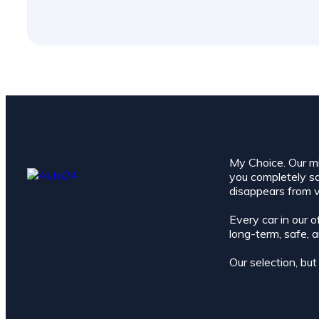
My Choice. Our mis
you completely sat
disappears from v
Every car in our o
long-term, safe, 
Our selection, bu