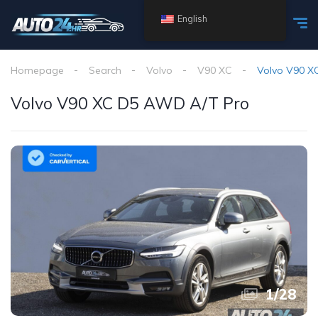
English
Homepage
Search
Volvo
V90 XC
Volvo V90 X
Volvo V90 XC D5 AWD A/T Pro
1
/
28