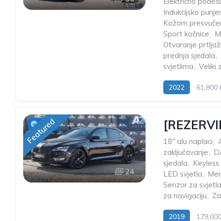
Električno podeš
Indukcijsko punje
Kožom presvučen
Sport kočnice
,
M
Otvaranje prtlja
prednja sjedala
,
svjetlima
,
Veliki
2022
61,800
Featured
[REZERVIR
18" alu naplaci
,
zaključavanje
,
D
sjedala
,
Keyless 
24
LED svjetla
,
Mem
Senzor za svjetl
za navigaciju
,
Za
2019
179,00