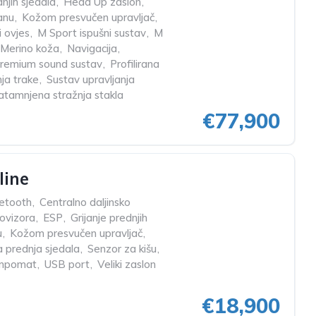
dnjih sjedala
,
Head Up zaslon
,
anu
,
Kožom presvučen upravljač
,
 ovjes
,
M Sport ispušni sustav
,
M
Merino koža
,
Navigacija
,
remium sound sustav
,
Profilirana
ja trake
,
Sustav upravljanja
atamnjena stražnja stakla
€77,900
line
etooth
,
Centralno daljinsko
rovizora
,
ESP
,
Grijanje prednjih
u
,
Kožom presvučen upravljač
,
na prednja sjedala
,
Senzor za kišu
,
mpomat
,
USB port
,
Veliki zaslon
€18,900