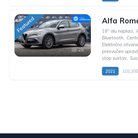
Featured
Alfa Rome
18" alu naplaci
,
Bluetooth
,
Centr
Električno otvara
26
presvučen upravl
stop sustav
,
Sus
2021
101,20