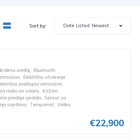
Date Listed: Newest
Sort by:
i klima uređaj
,
Bluetooth
,
retrovizori
,
Električno otvaranje
lektrično preklopivi retrovizori
,
a radio na volanu
,
Kožom
rana prednja sjedala
,
Senzor za
nja svjetlima
,
Tempomat
,
Velika
€22,900