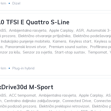
0 km
Dizel
.0 TFSI E Quattro S-Line
ABS
,
Ambijentalna rasvjeta
,
Apple Carplay
,
ASR
,
Automatski 3-z
či prozora
,
Električno otvaranje prtljažnika
,
Električno podešavanj
Indukcijsko punjenje mobitela
,
Kamera
,
Keyless start
,
Keyless s
ja
,
Panoramski krovni otvor
,
Premium sound sustav
,
Profilirana 
nzor za kišu
,
Senzor za svjetla
,
Start-stop sustav
,
Tempomat
,
0 km
Plug-in hybrid
Drive30d M-Sport
ABS
,
ACC tempomat
,
Ambijentalna rasvjeta
,
Apple Carplay
,
AS
h
,
Centralno daljinsko zaključavanje
,
Connected Drive
,
Connected
trični podizači prozora
,
Električni preklopivi retrovizori
,
Električno