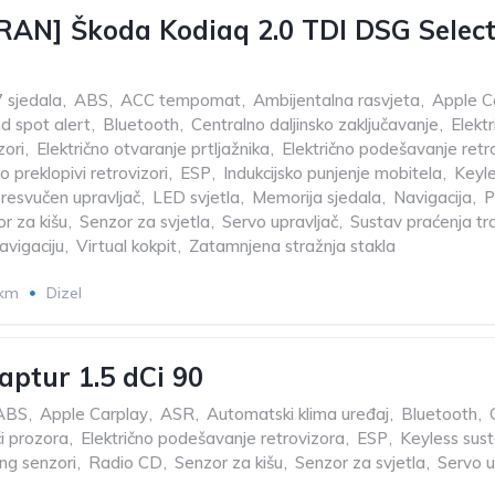
AN] Škoda Kodiaq 2.0 TDI DSG Selecti
7 sjedala
,
ABS
,
ACC tempomat
,
Ambijentalna rasvjeta
,
Apple C
nd spot alert
,
Bluetooth
,
Centralno daljinsko zaključavanje
,
Elektr
zori
,
Električno otvaranje prtljažnika
,
Električno podešavanje retr
o preklopivi retrovizori
,
ESP
,
Indukcijsko punjenje mobitela
,
Keyle
esvučen upravljač
,
LED svjetla
,
Memorija sjedala
,
Navigacija
,
P
r za kišu
,
Senzor za svjetla
,
Servo upravljač
,
Sustav praćenja tr
avigaciju
,
Virtual kokpit
,
Zatamnjena stražnja stakla
 km
Dizel
aptur 1.5 dCi 90
ABS
,
Apple Carplay
,
ASR
,
Automatski klima uređaj
,
Bluetooth
,
či prozora
,
Električno podešavanje retrovizora
,
ESP
,
Keyless sus
ng senzori
,
Radio CD
,
Senzor za kišu
,
Senzor za svjetla
,
Servo u