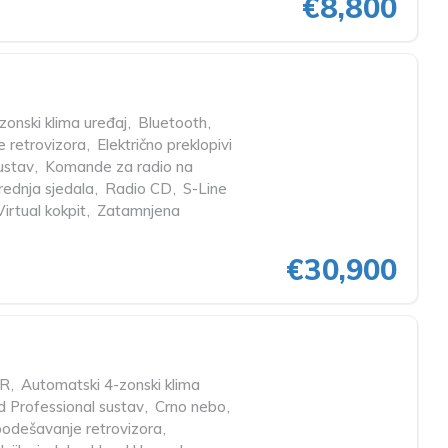
€8,800
onski klima uređaj
,
Bluetooth
,
e retrovizora
,
Električno preklopivi
ustav
,
Komande za radio na
prednja sjedala
,
Radio CD
,
S-Line
Virtual kokpit
,
Zatamnjena
€30,900
R
,
Automatski 4-zonski klima
 Professional sustav
,
Crno nebo
,
 podešavanje retrovizora
,