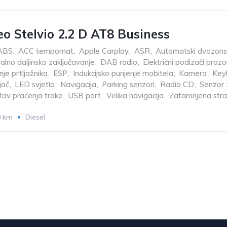
o Stelvio 2.2 D AT8 Business
ABS
,
ACC tempomat
,
Apple Carplay
,
ASR
,
Automatski dvozonsk
alno daljinsko zaključavanje
,
DAB radio
,
Električni podizači prozo
nje prtljažnika
,
ESP
,
Indukcijsko punjenje mobitela
,
Kamera
,
Keyl
jač
,
LED svjetla
,
Navigacija
,
Parking senzori
,
Radio CD
,
Senzor 
tav praćenja trake
,
USB port
,
Velika navigacija
,
Zatamnjena stra
0 km
Diesel