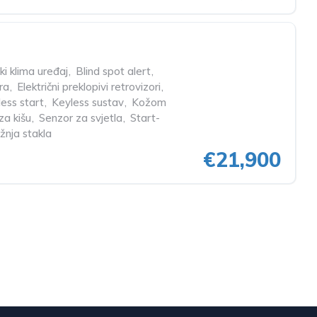
i klima uređaj
,
Blind spot alert
,
ra
,
Električni preklopivi retrovizori
,
ess start
,
Keyless sustav
,
Kožom
za kišu
,
Senzor za svjetla
,
Start-
žnja stakla
€21,900