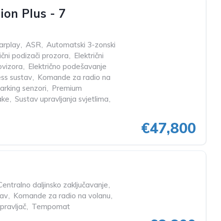
on Plus - 7
arplay
,
ASR
,
Automatski 3-zonski
ični podizači prozora
,
Električni
ovizora
,
Električno podešavanje
ss sustav
,
Komande za radio na
arking senzori
,
Premium
ake
,
Sustav upravljanja svjetlima
,
€47,800
Centralno daljinsko zaključavanje
,
tav
,
Komande za radio na volanu
,
pravljač
,
Tempomat