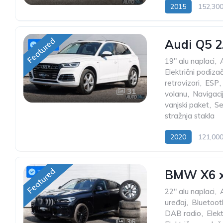
2015
152,30
Featured
Audi Q5 2
19" alu naplaci
,
Električni podiza
retrovizori
,
ESP
,
31
volanu
,
Navigaci
vanjski paket
,
Se
stražnja stakla
2020
121,00
Featured
BMW X6 x
22" alu naplaci
,
uređaj
,
Bluetoot
DAB radio
,
Elek
36