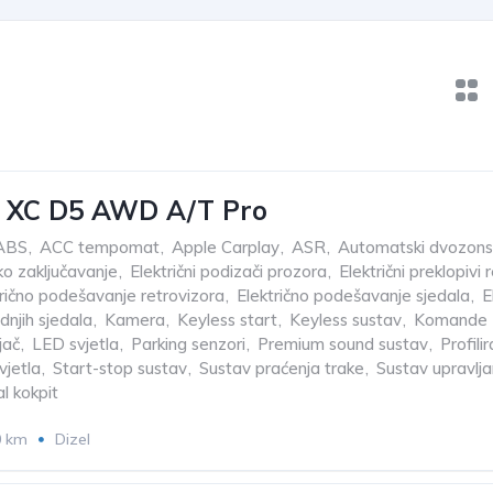
0 XC D5 AWD A/T Pro
ABS
,
ACC tempomat
,
Apple Carplay
,
ASR
,
Automatski dvozonsk
ko zaključavanje
,
Električni podizači prozora
,
Električni preklopivi 
trično podešavanje retrovizora
,
Električno podešavanje sjedala
,
E
dnjih sjedala
,
Kamera
,
Keyless start
,
Keyless sustav
,
Komande z
jač
,
LED svjetla
,
Parking senzori
,
Premium sound sustav
,
Profili
vjetla
,
Start-stop sustav
,
Sustav praćenja trake
,
Sustav upravlja
al kokpit
0 km
Dizel