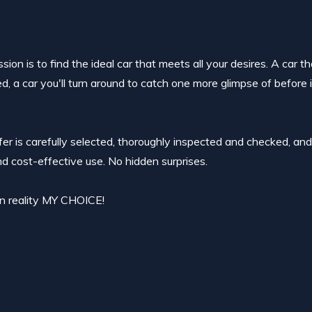
ion is to find the ideal car that meets all your desires. A car t
ed, a car you'll turn around to catch one more glimpse of before 
ffer is carefully selected, thoroughly inspected and checked, an
nd cost-effective use. No hidden surprises.
 in reality MY CHOICE!