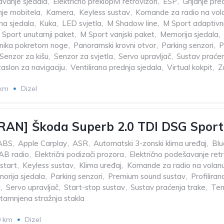
avanje sjedala
,
Električno preklopivi retrovizori
,
ESP
,
Grijanje pre
nje mobitela
,
Kamera
,
Keyless sustav
,
Komande za radio na vol
a sjedala
,
Kuka
,
LED svjetla
,
M Shadow line
,
M Sport adaptivni
 Sport unutarnji paket
,
M Sport vanjski paket
,
Memorija sjedala
,
žnika pokretom noge
,
Panoramski krovni otvor
,
Parking senzori
,
P
Senzor za kišu
,
Senzor za svjetla
,
Servo upravljač
,
Sustav praćen
 zaslon za navigaciju
,
Ventilirana prednja sjedala
,
Virtual kokpit
,
Z
 km
Dizel
AN] Škoda Superb 2.0 TDI DSG Sport
ABS
,
Apple Carplay
,
ASR
,
Automatski 3-zonski klima uređaj
,
Blu
AB radio
,
Električni podizači prozora
,
Električno podešavanje ret
start
,
Keyless sustav
,
Klima uređaj
,
Komande za radio na volan
orija sjedala
,
Parking senzori
,
Premium sound sustav
,
Profilira
a
,
Servo upravljač
,
Start-stop sustav
,
Sustav praćenja trake
,
Te
tamnjena stražnja stakla
0 km
Dizel