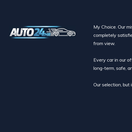
My Choice. Our miss
completely satisfi
from view.
Every car in our o
long-term, safe, a
Our selection, but