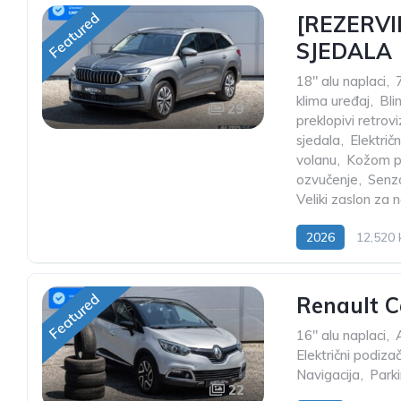
Featured
[REZERVIR
SJEDALA
18" alu naplaci
,
klima uređaj
,
Bli
29
preklopivi retrovi
sjedala
,
Električn
volanu
,
Kožom pr
ozvučenje
,
Senzo
Veliki zaslon za n
2026
12,520
Featured
Renault C
16" alu naplaci
,
Električni podiza
Navigacija
,
Parki
22