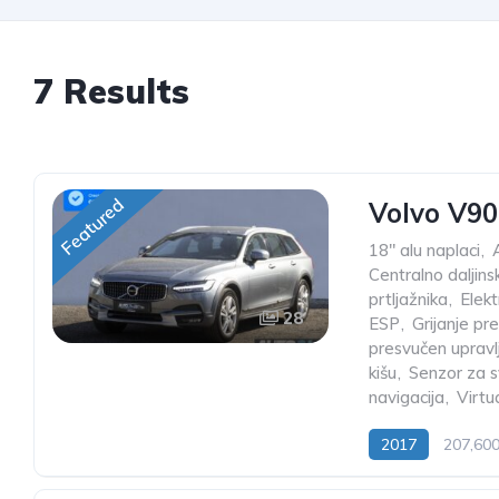
7 Results
Featured
Volvo V9
18" alu naplaci
,
Centralno daljins
prtljažnika
,
Elek
28
ESP
,
Grijanje pre
presvučen upravl
kišu
,
Senzor za s
navigacija
,
Virtu
2017
207,60