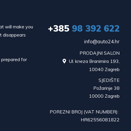
+385
98 392 622
hat will make you
it disappears
info@auto24.hr
PRODAJNI SALON
d prepared for
Ul. kneza Branimira 193,

10040 Zagreb
SJEDIŠTE
Požarinje 38
10000 Zagreb
POREZNI BROJ (VAT NUMBER):
HR62556081822