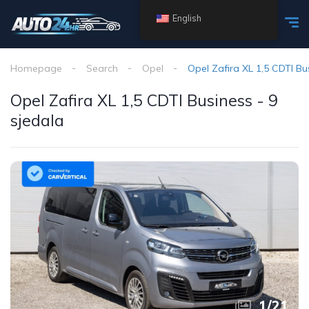
English
Homepage
Search
Opel
Opel Zafira XL 1,5 CDTI Bu
Opel Zafira XL 1,5 CDTI Business - 9
sjedala
1
/
21