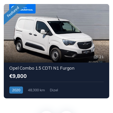
Featured
21
Opel Combo 1.5 CDTI N1 Furgon
€9,800
2020
48,300 km
Dizel