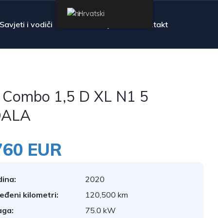
Hrvatski
Savjeti i vodiči
Pitanja
Kontakt
 Combo 1,5 D XL N1 5
DALA
760 EUR
ina:
2020
jeđeni kilometri:
120,500 km
aga:
75.0 kW