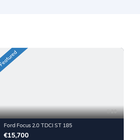
Featured
Fea
20
Ford Focus 2.0 TDCI ST 185
€15,700