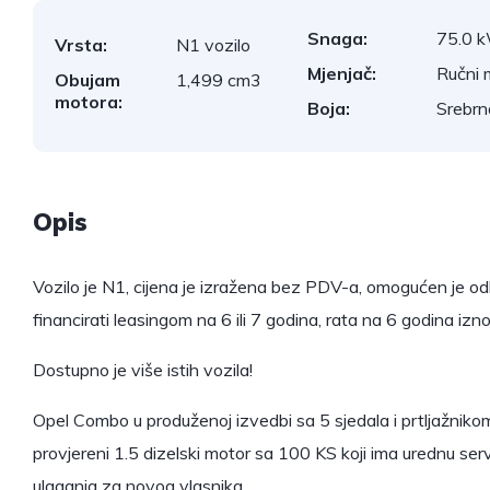
Snaga:
75.0 
Vrsta:
N1 vozilo
Mjenjač:
Ručni 
Obujam
1,499 cm3
motora:
Boja:
Srebrn
Opis
Vozilo je N1, cijena je izražena bez PDV-a, omogućen je 
financirati leasingom na 6 ili 7 godina, rata na 6 godina 
Dostupno je više istih vozila!
Opel Combo u produženoj izvedbi sa 5 sjedala i prtljažniko
provjereni 1.5 dizelski motor sa 100 KS koji ima urednu ser
ulaganja za novog vlasnika.