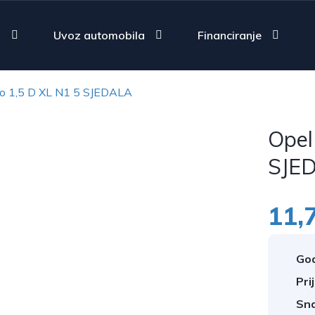
a
Uvoz automobila
Financiranje
o 1,5 D XL N1 5 SJEDALA
Opel
SJE
11,
God
Pri
Sn