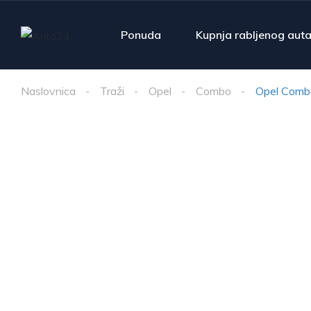
Ponuda
Kupnja rabljenog aut
Naslovnica
Traži
Opel
Combo
Opel Comb