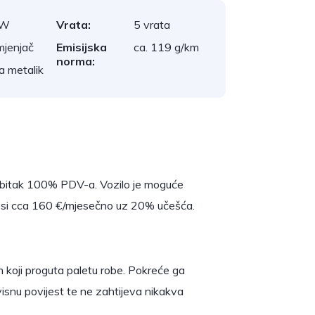
kW
Vrata:
5 vrata
mjenjač
Emisijska
ca. 119 g/km
norma:
a metalik
odbitak 100% PDV-a. Vozilo je moguće
iznosi cca 160 €/mjesečno uz 20% učešća.
m koji proguta paletu robe. Pokreće ga
visnu povijest te ne zahtijeva nikakva