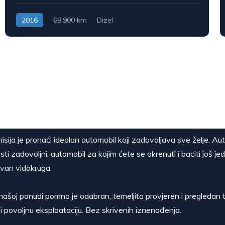
2016
68,900 km
Dizel
isija je pronaći idealan automobil koji zadovoljava sve želje. Au
sti zadovoljni, automobil za kojim ćete se okrenuti i baciti još je
van vidokruga.
našoj ponudi pomno je odabran, temeljito provjeren i pregledan t
i povoljnu eksploataciju. Bez skrivenih iznenađenja.