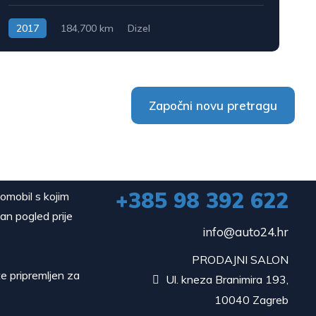
2017
184,700 km
Dizel
Započni novu pretragu
+385 98 392 622
tomobil s kojim
dan pogled prije
info@auto24.hr
PRODAJNI SALON
e pripremljen za
Ul. kneza Branimira 193,

10040 Zagreb