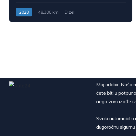
2020
48,300 km
Dizel
Moj odabir. Naša m
ćete biti u potpuno
nego vam izađe iz
Svaki automobil u 
dugoročnu sigurnu 