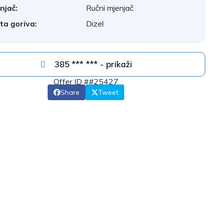
njač:
Ručni mjenjač
ta goriva:
Dizel
385 *** *** - prikaži
Offer ID ##25427
Share
Tweet