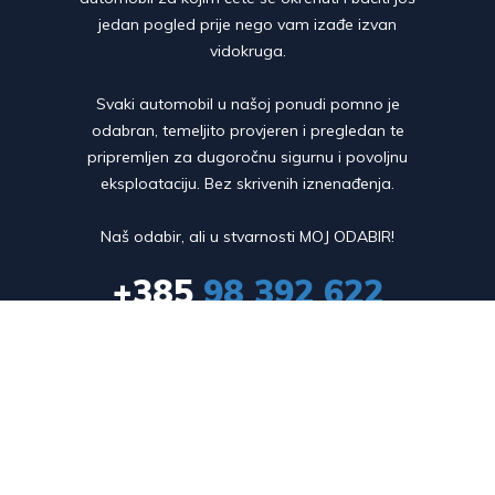
jedan pogled prije nego vam izađe izvan
vidokruga.
Svaki automobil u našoj ponudi pomno je
odabran, temeljito provjeren i pregledan te
pripremljen za dugoročnu sigurnu i povoljnu
eksploataciju. Bez skrivenih iznenađenja.
Naš odabir, ali u stvarnosti MOJ ODABIR!
+385
98 392 622
info@auto24.hr
PRODAJNI SALON
Ul. kneza Branimira 193,

10040 Zagreb
SJEDIŠTE