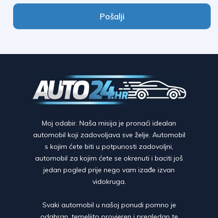
Pošalji
A
l
t
e
r
n
a
t
Moj odabir. Naša misija je pronaći idealan
i
automobil koji zadovoljava sve želje. Automobil
v
s kojim ćete biti u potpunosti zadovoljni,
e
automobil za kojim ćete se okrenuti i baciti još
:
jedan pogled prije nego vam izađe izvan
vidokruga.
Svaki automobil u našoj ponudi pomno je
odabran, temeljito provjeren i pregledan te