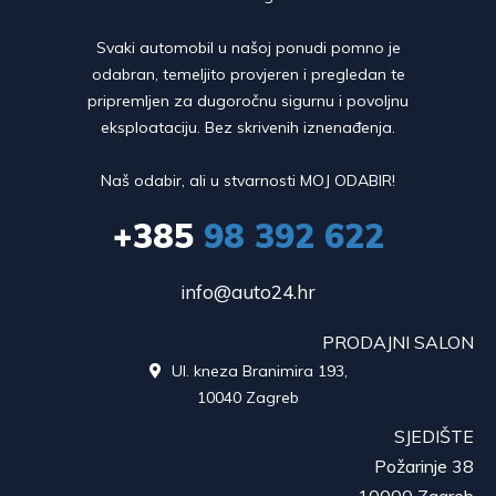
Svaki automobil u našoj ponudi pomno je
odabran, temeljito provjeren i pregledan te
pripremljen za dugoročnu sigurnu i povoljnu
eksploataciju. Bez skrivenih iznenađenja.
Naš odabir, ali u stvarnosti MOJ ODABIR!
+385
98 392 622
info@auto24.hr
PRODAJNI SALON
Ul. kneza Branimira 193,

10040 Zagreb
SJEDIŠTE
Požarinje 38