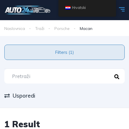
Hrvatski
Naslovnica
Traži
Porsche
Macan
Filters (1)
Usporedi
1 Result