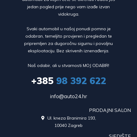
jedan pogled prije nego vam izađe izvan
vidokruga.
Svaki automobil u našoj ponudi pomno je
odabran, temeljito provjeren i pregledan te
pripremljen za dugoročnu sigurnu i povoljnu
eksploataciju. Bez skrivenih iznenađenja.
Naš odabir, ali u stvarnosti MOJ ODABIR!
+385
98 392 622
info@auto24.hr
PRODAJNI SALON
Ul. kneza Branimira 193,

10040 Zagreb
SJEDIŠTE