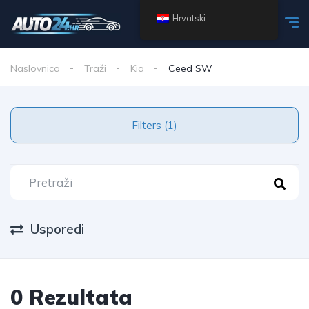
Hrvatski
Naslovnica
Traži
Kia
Ceed SW
Filters (1)
Usporedi
0 Rezultata