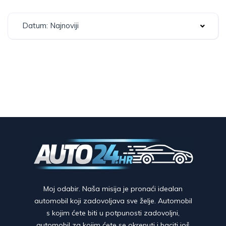
Datum: Najnoviji
Moj odabir. Naša misija je pronaći idealan
automobil koji zadovoljava sve želje. Automobil
s kojim ćete biti u potpunosti zadovoljni,
automobil za kojim ćete se okrenuti i baciti još