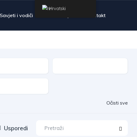
Hrvatski
Savjeti i vodiči
Pitanja
Kontakt
Mjenjač
auta
Očisti sve
Usporedi