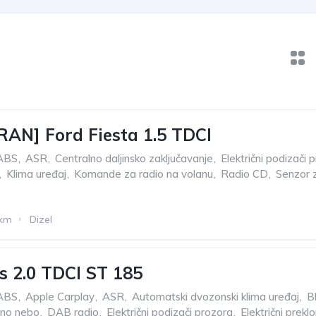
AN] Ford Fiesta 1.5 TDCI
ABS
,
ASR
,
Centralno daljinsko zaključavanje
,
Električni podizači 
,
Klima uređaj
,
Komande za radio na volanu
,
Radio CD
,
Senzor z
 km
Dizel
s 2.0 TDCI ST 185
ABS
,
Apple Carplay
,
ASR
,
Automatski dvozonski klima uređaj
,
B
rno nebo
,
DAB radio
,
Električni podizači prozora
,
Električni preklo