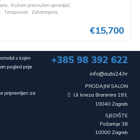
lanu
,
Kožom presvučen upravljač
,
v
,
Tempomat
,
Zatamnjena
€15,700
+385 98 392 622
tomobil s kojim
dan pogled prije
info@auto24.hr
PRODAJNI SALON
e pripremljen za
Ul. kneza Branimira 193,

10040 Zagreb
SJEDIŠTE
Požarinje 38
10000 Zagreb