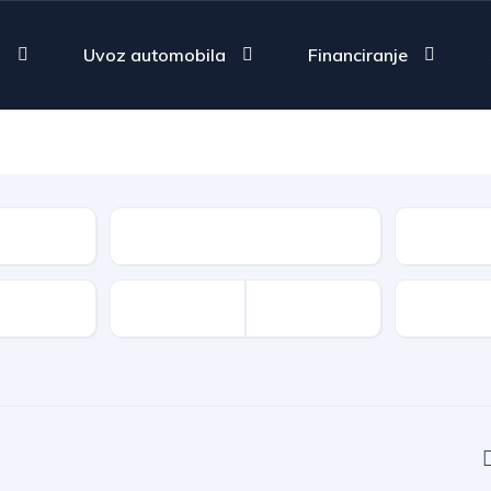
a
Uvoz automobila
Financiranje
Vrsta goriva
Tip
Oprema 