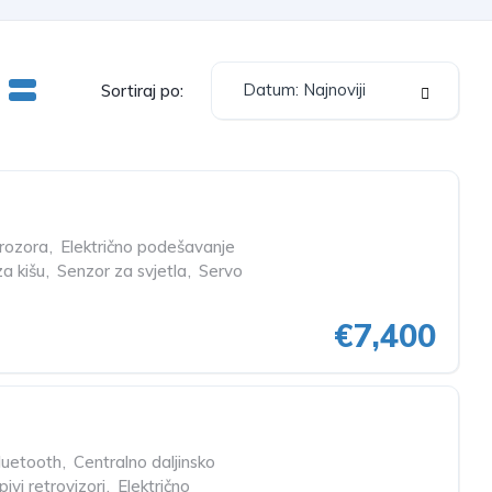
Datum: Najnoviji
Sortiraj po:
prozora
,
Električno podešavanje
a kišu
,
Senzor za svjetla
,
Servo
€7,400
luetooth
,
Centralno daljinsko
pivi retrovizori
,
Električno