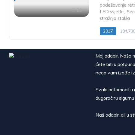
podešavanje ret
20
LED svjetla
,
Sen
stražnja stakla
2017
184,70
Moj odabir. Naša m
ćete biti u potpuno
nego vam izađe iz
Svaki automobil u 
dugoročnu sigurnu 
Naš odabir, ali u 