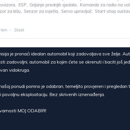
rovizora
,
ESP
,
Grijanje prednjih sjedala
,
Komande za radio na vo
zor za kišu
,
Senzor za svjetla
,
Servo upravljač
,
Start-stop susta
0 km
Dizel
isija je pronaći idealan automobil koji zadovoljava sve želje. Au
sti zadovoljni, automobil za kojim ćete se okrenuti i baciti još je
van vidokruga.
našoj ponudi pomno je odabran, temeljito provjeren i pregledan t
i povoljnu eksploataciju. Bez skrivenih iznenađenja.
stvarnosti MOJ ODABIR!