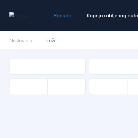
Ponuda
Kupnja rabljenog aut
Naslovnica
Traži
Make
Model