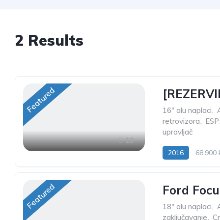
2
Results
Featured
[REZERVIR
16" alu naplaci
,
retrovizora
,
ESP
upravljač
19
2016
68,900
Featured
Ford Focu
18" alu naplaci
,
zaključavanje
,
C