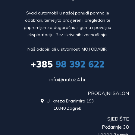
Svaki automobil u našoj ponudi pomno je
odabran, temeljito provjeren i pregledan te
pripremljen za dugoročnu sigurnu i povoljnu
eksploataciju. Bez skrivenih iznenađenja.
Naš odabir, ali u stvarnosti MOJ ODABIR!
+385
98 392 622
info@auto24.hr
PRODAJNI SALON
Ul. kneza Branimira 193,

10040 Zagreb
SJEDIŠTE
Požarinje 38