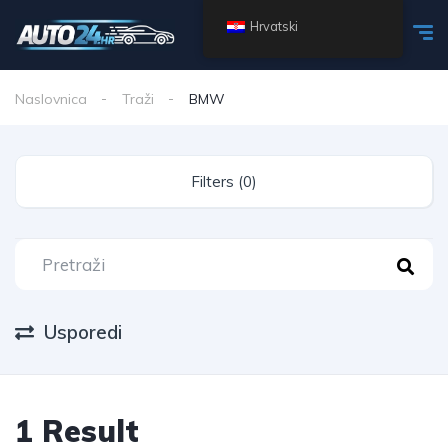
Hrvatski
Naslovnica
Traži
BMW
Filters (0)
Usporedi
1 Result