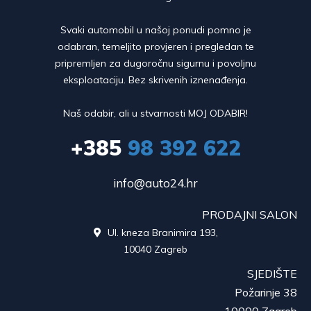
Svaki automobil u našoj ponudi pomno je
odabran, temeljito provjeren i pregledan te
pripremljen za dugoročnu sigurnu i povoljnu
eksploataciju. Bez skrivenih iznenađenja.
Naš odabir, ali u stvarnosti MOJ ODABIR!
+385
98 392 622
info@auto24.hr
PRODAJNI SALON
Ul. kneza Branimira 193,

10040 Zagreb
SJEDIŠTE
Požarinje 38