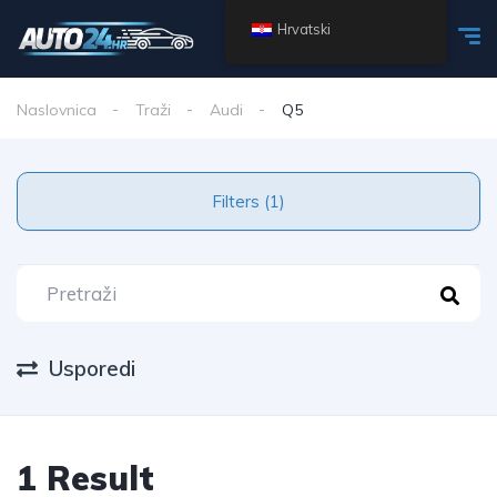
Hrvatski
Naslovnica
Traži
Audi
Q5
Filters (1)
Usporedi
1 Result