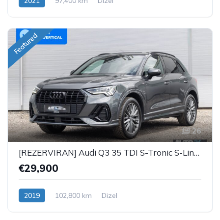
2021
97,400 km
Dizel
Featured
26
[REZERVIRAN] Audi Q3 35 TDI S-Tronic S-Line Black
€29,900
2019
102,800 km
Dizel