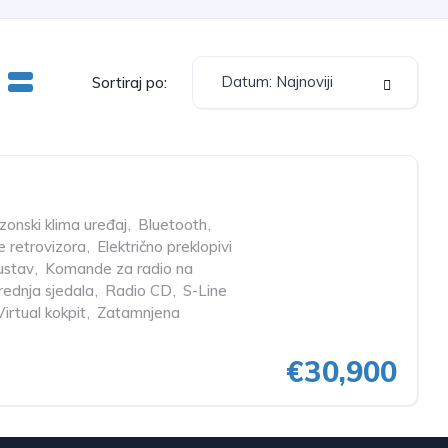
Datum: Najnoviji
Sortiraj po:
onski klima uređaj
,
Bluetooth
,
e retrovizora
,
Električno preklopivi
ustav
,
Komande za radio na
prednja sjedala
,
Radio CD
,
S-Line
Virtual kokpit
,
Zatamnjena
€30,900