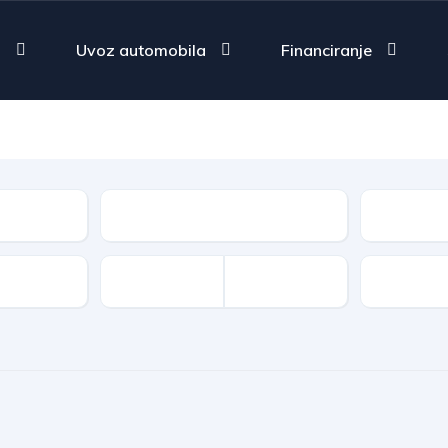
a
Uvoz automobila
Financiranje
Vrsta goriva
Tip
Oprema 