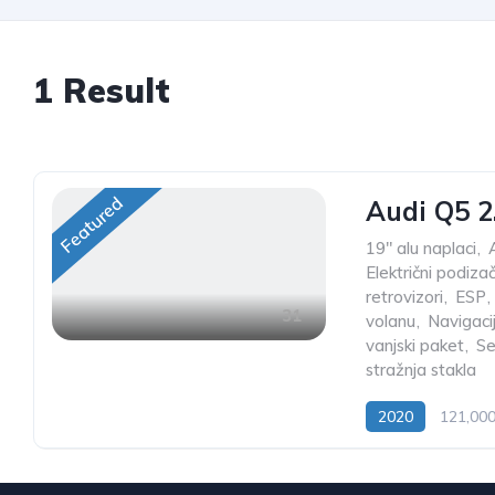
1
Result
Featured
Audi Q5 2
19" alu naplaci
,
Električni podiza
retrovizori
,
ESP
,
31
volanu
,
Navigaci
vanjski paket
,
Se
stražnja stakla
2020
121,00