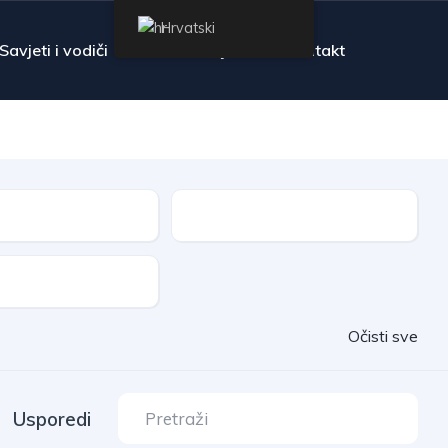
Hrvatski
Savjeti i vodiči
Pitanja
Kontakt
Mjenjač
auta
Očisti sve
Usporedi