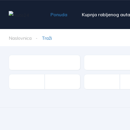
Ponuda
Kupnja rabljenog aut
Naslovnica
Traži
Make
Model