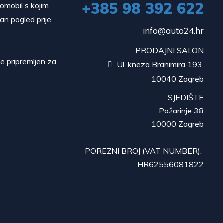
+385 98 392 622
tomobil s kojim
dan pogled prije
info@auto24.hr
PRODAJNI SALON
e pripremljen za
Ul. kneza Branimira 193,

10040 Zagreb
SJEDIŠTE
Požarinje 38
10000 Zagreb
POREZNI BROJ (VAT NUMBER):
HR62556081822