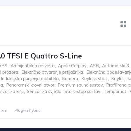
.0 TFSI E Quattro S-Line
ABS
,
Ambijentalna rasvjeta
,
Apple Carplay
,
ASR
,
Automatski 3-z
či prozora
,
Električno otvaranje prtljažnika
,
Električno podešavanj
Indukcijsko punjenje mobitela
,
Kamera
,
Keyless start
,
Keyless s
ja
,
Panoramski krovni otvor
,
Premium sound sustav
,
Profilirana 
nzor za kišu
,
Senzor za svjetla
,
Start-stop sustav
,
Tempomat
,
0 km
Plug-in hybrid