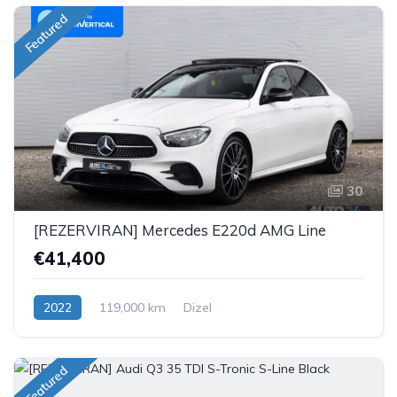
Featured
30
[REZERVIRAN] Mercedes E220d AMG Line
€41,400
2022
119,000 km
Dizel
Featured