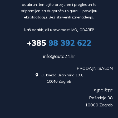
odabran, temeljito provjeren i pregledan te
pripremljen za dugoročnu sigurnu i povoljnu
eksploataciju. Bez skrivenih iznenađenja.
Naš odabir, ali u stvarnosti MOJ ODABIR!
+385
98 392 622
info@auto24.hr
PRODAJNI SALON
Ul. kneza Branimira 193,

10040 Zagreb
SJEDIŠTE
Požarinje 38
10000 Zagreb