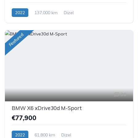
2022
137,000 km
Dizel
Featured
36
BMW X6 xDrive30d M-Sport
€77,900
2022
61,800 km
Dizel