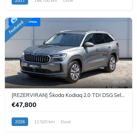
2017
184,700 km
Dizel
Featured
29
[REZERVIRAN] Škoda Kodiaq 2.0 TDI DSG Selection Plus - 7 SJEDALA
€47,800
2026
12,520 km
Dizel