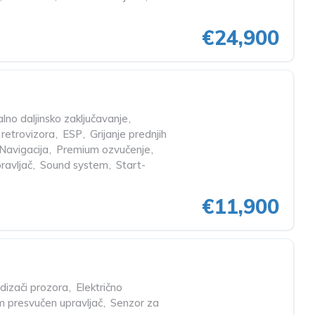
€24,900
lno daljinsko zaključavanje
,
 retrovizora
,
ESP
,
Grijanje prednjih
Navigacija
,
Premium ozvučenje
,
ravljač
,
Sound system
,
Start-
€11,900
odizači prozora
,
Električno
 presvučen upravljač
,
Senzor za