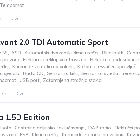
Tempomat
km
Dizel
vant 2.0 TDI Automatic Sport
ABS
,
ASR
,
Automatski dvozonski klima uređaj
,
Bluetooth
,
Centra
či prozora
,
Električni preklopivi retrovizori
,
Električno podešavanje
eđaj
,
Komande za radio na volanu
,
Kožom presvučen upravljač
,
ja sjedala
,
Radio CD
,
Senzor za kišu
,
Senzor za svjetla
,
Servo up
mpomat
,
USB port
,
Zatamnjena stražnja stakla
0 km
Dizel
a 1.5D Edition
tooth
,
Centralno daljinsko zaključavanje
,
DAB radio
,
Električni p
rovizora
,
ESP
,
Klima uređaj
,
Komande za radio na volanu
,
Kožom