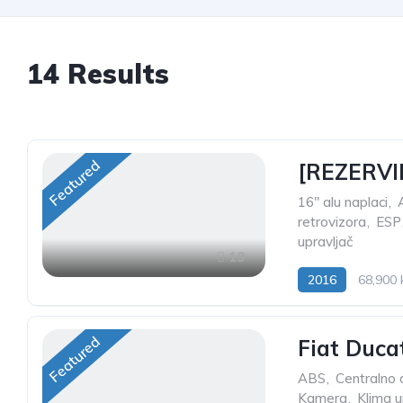
14
Results
Featured
[REZERVIR
16" alu naplaci
,
retrovizora
,
ESP
upravljač
19
2016
68,900
Featured
Fiat Duca
ABS
,
Centralno d
Kamera
,
Klima u