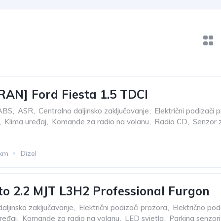
AN] Ford Fiesta 1.5 TDCI
ABS
,
ASR
,
Centralno daljinsko zaključavanje
,
Električni podizači 
,
Klima uređaj
,
Komande za radio na volanu
,
Radio CD
,
Senzor z
 km
Dizel
to 2.2 MJT L3H2 Professional Furgon
aljinsko zaključavanje
,
Električni podizači prozora
,
Električno po
ređaj
,
Komande za radio na volanu
,
LED svjetla
,
Parking senzori