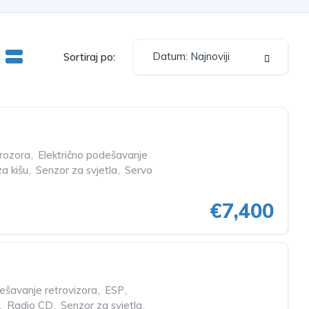
Datum: Najnoviji
Sortiraj po:
prozora
,
Električno podešavanje
a kišu
,
Senzor za svjetla
,
Servo
€7,400
dešavanje retrovizora
,
ESP
,
,
Radio CD
,
Senzor za svjetla
,