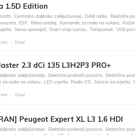
a 1.5D Edition
tooth
,
Centralno daljinsko zaključavanje
,
DAB radio
,
Električni p
rovizora
,
ESP
,
Klima uređaj
,
Komande za radio na volanu
,
Kožom
vjetla
,
Servo upravljač
,
Start-stop sustav
,
Tempomat
,
USB por
0 km
Dizel
aster 2.3 dCi 135 L3H2P3 PRO+
aljinsko zaključavanje
,
Električni podizači prozora
,
Električno po
za radio na volanu
,
LED svjetla
,
Radio CD
,
Senzor za svjetla
,
0 km
Dizel
AN] Peugeot Expert XL L3 1.6 HDI
aljinsko zaključavanje
,
Električni podizači prozora
,
Električno po