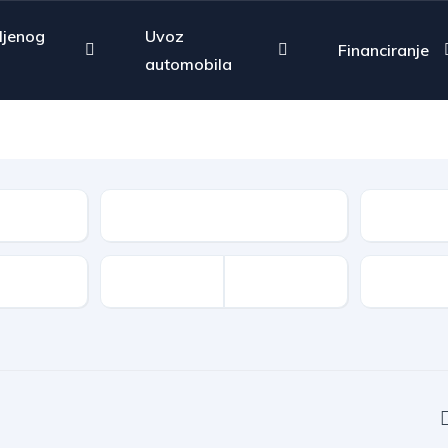
ljenog
Uvoz
Financiranje
automobila
Vrsta goriva
Tip
Oprema 