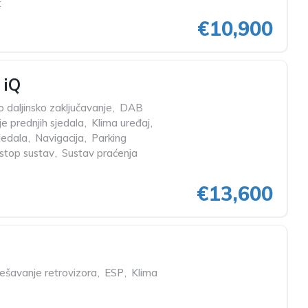
t
€10,900
 iQ
o daljinsko zaključavanje
,
DAB
je prednjih sjedala
,
Klima uređaj
,
jedala
,
Navigacija
,
Parking
-stop sustav
,
Sustav praćenja
€13,600
dešavanje retrovizora
,
ESP
,
Klima