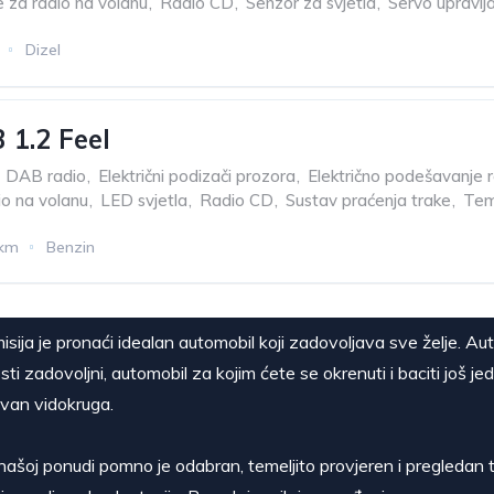
za radio na volanu
,
Radio CD
,
Senzor za svjetla
,
Servo upravlj
Dizel
 1.2 Feel
DAB radio
,
Električni podizači prozora
,
Električno podešavanje r
o na volanu
,
LED svjetla
,
Radio CD
,
Sustav praćenja trake
,
Te
 km
Benzin
isija je pronaći idealan automobil koji zadovoljava sve želje. Au
sti zadovoljni, automobil za kojim ćete se okrenuti i baciti još je
van vidokruga.
našoj ponudi pomno je odabran, temeljito provjeren i pregledan t