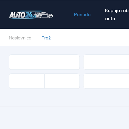
Kupnja rab
Ponuda
auta
Naslovnica
Traži
Make
Model