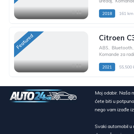
uređaj
,
Komande 
18
2018
161 km
Featured
Citroen C3
ABS
,
Bluetooth
,
Komande za radi
20
2021
55,500
Moj odabir. Naša m
ćete biti u potpuno
nego vam izađe iz
Svaki automobil u 