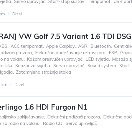
vjetla
,
Servo upravljač
,
Start-stop sustav
,
Tempomat
,
USB por
 km
Dizel
AN] VW Golf 7.5 Variant 1.6 TDI DSG
ABS
,
ACC tempomat
,
Apple Carplay
,
ASR
,
Bluetooth
,
Centraln
 podizači prozora
,
Električno podešavanje retrovizora
,
ESP
,
Grijan
o na volanu
,
Kožom presvučen upravljač
,
LED svjetla
,
Masaža s
a kišu
,
Senzor za svjetla
,
Servo upravljač
,
Sound system
,
Start
igacija
,
Zatamnjena stražnja stakla
0 km
Dizel
erlingo 1.6 HDI Furgon N1
aljinsko zaključavanje
,
Električni podizači prozora
,
Električno po
za radio na volanu
,
Radio CD
,
Servo upravljač