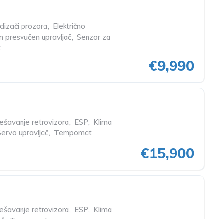
odizači prozora
,
Električno
 presvučen upravljač
,
Senzor za
t
€9,990
dešavanje retrovizora
,
ESP
,
Klima
Servo upravljač
,
Tempomat
€15,900
dešavanje retrovizora
,
ESP
,
Klima