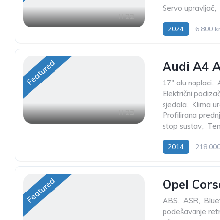
Servo upravljač
,
22
2024
6,800 
Featured
Audi A4 A
17" alu naplaci
,
Električni podiza
sjedala
,
Klima ur
23
Profilirana predn
stop sustav
,
Te
2014
218,00
Featured
Opel Cors
ABS
,
ASR
,
Blue
podešavanje ret