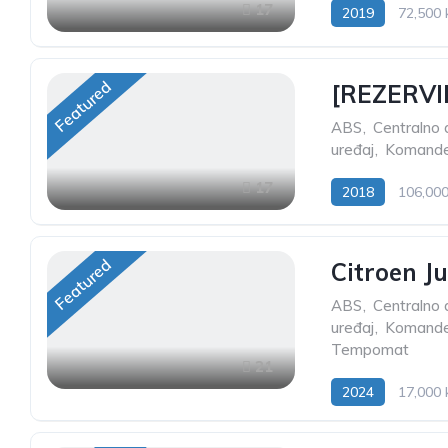
17
2019
72,500
Featured
[REZERVI
ABS
,
Centralno d
uređaj
,
Komande 
17
2018
106,00
Featured
Citroen J
ABS
,
Centralno d
uređaj
,
Komande 
Tempomat
21
2024
17,000