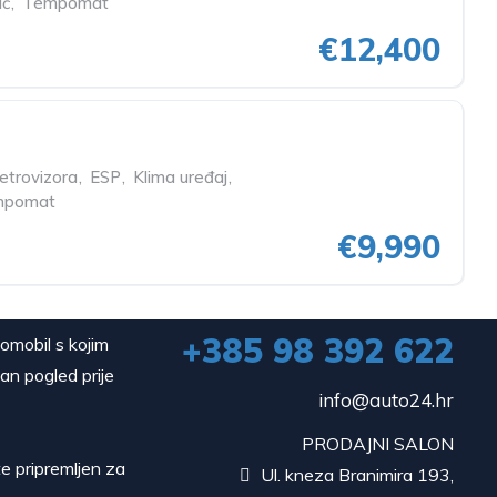
ač
,
Tempomat
€12,400
etrovizora
,
ESP
,
Klima uređaj
,
mpomat
€9,990
+385 98 392 622
tomobil s kojim
dan pogled prije
info@auto24.hr
PRODAJNI SALON
e pripremljen za
Ul. kneza Branimira 193,
