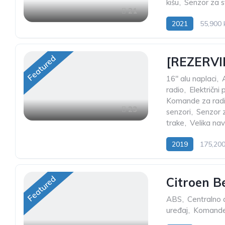
kišu
,
Senzor za s
21
2021
55,900
Featured
[REZERVIR
16" alu naplaci
,
radio
,
Električni
Komande za radi
23
senzori
,
Senzor z
trake
,
Velika nav
2019
175,20
Featured
Citroen B
ABS
,
Centralno d
uređaj
,
Komande 