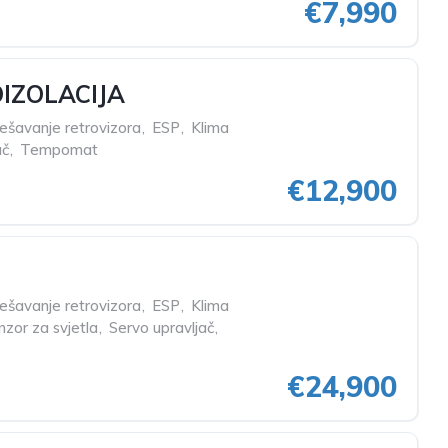
€7,990
OIZOLACIJA
dešavanje retrovizora
,
ESP
,
Klima
ač
,
Tempomat
€12,900
dešavanje retrovizora
,
ESP
,
Klima
nzor za svjetla
,
Servo upravljač
,
€24,900