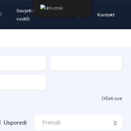
Hrvatski
Savjeti i
Pitanja
Kontakt
vodiči
Mjenjač
auta
Očisti sve
Usporedi