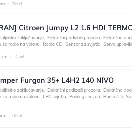
 km
Dizel
RAN] Citroen Jumpy L2 1.6 HDI TERM
aljinsko zaključavanje
,
Električni podizači prozora
,
Električno po
za radio na volanu
,
Radio CD
,
Senzor za svjetla
,
Servo upravlj
0 km
Dizel
umper Furgon 35+ L4H2 140 NIVO
aljinsko zaključavanje
,
Električni podizači prozora
,
Električno po
za radio na volanu
,
LED svjetla
,
Parking senzori
,
Radio CD
,
Se
 km
Dizel