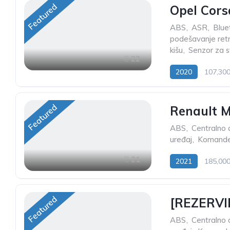
Featured
Opel Cors
ABS
,
ASR
,
Blue
podešavanje ret
kišu
,
Senzor za s
22
2020
107,30
Featured
Renault M
ABS
,
Centralno d
uređaj
,
Komande 
21
2021
185,00
Featured
[REZERVIR
ABS
,
Centralno d