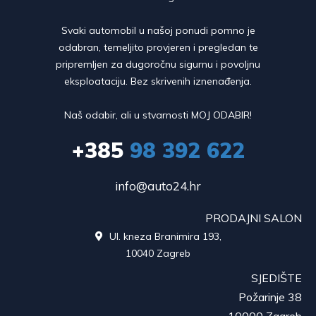
Svaki automobil u našoj ponudi pomno je
odabran, temeljito provjeren i pregledan te
pripremljen za dugoročnu sigurnu i povoljnu
eksploataciju. Bez skrivenih iznenađenja.
Naš odabir, ali u stvarnosti MOJ ODABIR!
+385
98 392 622
info@auto24.hr
PRODAJNI SALON
Ul. kneza Branimira 193,

10040 Zagreb
SJEDIŠTE
Požarinje 38