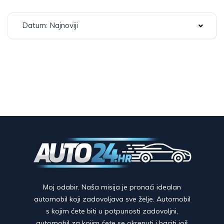
Datum: Najnoviji
Moj odabir. Naša misija je pronaći idealan
automobil koji zadovoljava sve želje. Automobil
s kojim ćete biti u potpunosti zadovoljni,
automobil za kojim ćete se okrenuti i baciti još