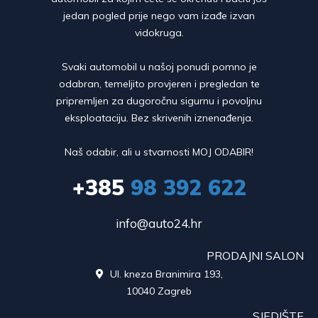
jedan pogled prije nego vam izađe izvan
vidokruga.
Svaki automobil u našoj ponudi pomno je
odabran, temeljito provjeren i pregledan te
pripremljen za dugoročnu sigurnu i povoljnu
eksploataciju. Bez skrivenih iznenađenja.
Naš odabir, ali u stvarnosti MOJ ODABIR!
+385
98 392 622
info@auto24.hr
PRODAJNI SALON
Ul. kneza Branimira 193,

10040 Zagreb
SJEDIŠTE