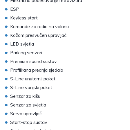
Električno podešavanje retrovizora
•
ESP
•
Keyless start
•
Komande za radio na volanu
•
Kožom presvučen upravljač
•
LED svjetla
•
Parking senzori
•
Premium sound sustav
•
Profilirana prednja sjedala
•
S-Line unutarnji paket
•
S-Line vanjski paket
•
Senzor za kišu
•
Senzor za svjetla
•
Servo upravljač
•
Start-stop sustav