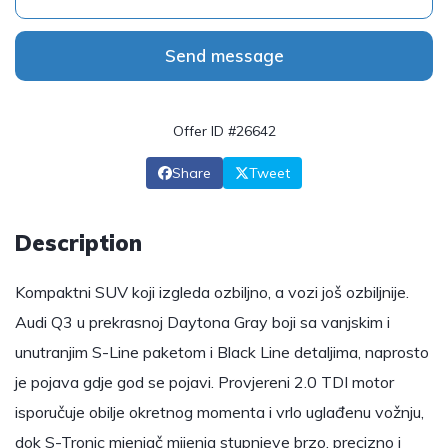
Send message
Offer ID #26642
Share
Tweet
Description
Kompaktni SUV koji izgleda ozbiljno, a vozi još ozbiljnije.
Audi Q3 u prekrasnoj Daytona Gray boji sa vanjskim i
unutranjim S-Line paketom i Black Line detaljima, naprosto
je pojava gdje god se pojavi. Provjereni 2.0 TDI motor
isporučuje obilje okretnog momenta i vrlo uglađenu vožnju,
dok S-Tronic mjenjač mijenja stupnjeve brzo, precizno i