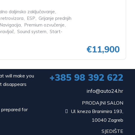
lno daljinsko zaključavanje
,
 retrovizora
,
ESP
,
Grijanje prednjih
Navigacija
,
Premium ozvučenje
,
ravljač
,
Sound system
,
Start-
€11,900
+385 98 392 622
hat will make you
it disappears
info@auto24.hr
PRODAJNI SALON
d prepared for
Ul. kneza Branimira 193,

10040 Zagreb
SJEDIŠTE