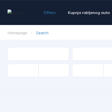
Offers
Kupnja rabljenog auta
Homepage
Search
Make
Model