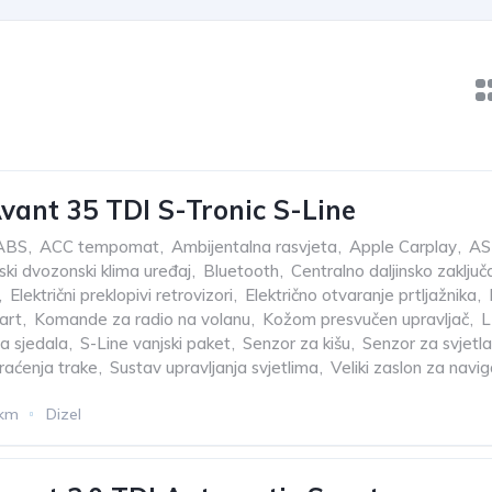
vant 35 TDI S-Tronic S-Line
ABS
,
ACC tempomat
,
Ambijentalna rasvjeta
,
Apple Carplay
,
AS
ki dvozonski klima uređaj
,
Bluetooth
,
Centralno daljinsko zaklju
,
Električni preklopivi retrovizori
,
Električno otvaranje prtljažnika
,
art
,
Komande za radio na volanu
,
Kožom presvučen upravljač
,
L
ja sjedala
,
S-Line vanjski paket
,
Senzor za kišu
,
Senzor za svjetla
raćenja trake
,
Sustav upravljanja svjetlima
,
Veliki zaslon za navig
 km
Dizel