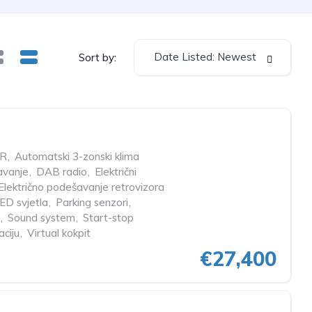
Date Listed: Newest
Sort by:
R
,
Automatski 3-zonski klima
čavanje
,
DAB radio
,
Električni
Električno podešavanje retrovizora
ED svjetla
,
Parking senzori
,
,
Sound system
,
Start-stop
aciju
,
Virtual kokpit
€27,400