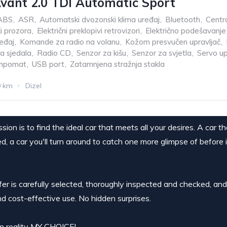
vant 2.0 TDI Automatic Sport
ABS
,
ASR
,
Automatski dvozonski klima uređaj
,
Bluetooth
,
Centra
či prozora
,
Električni preklopivi retrovizori
,
Električno podešavanje
eđaj
,
Komande za radio na volanu
,
Kožom presvučen upravljač
,
ja sjedala
,
Radio CD
,
Senzor za kišu
,
Senzor za svjetla
,
Servo up
mpomat
,
USB port
,
Zatamnjena stražnja stakla
0 km
Dizel
ion is to find the ideal car that meets all your desires. A car t
ed, a car you'll turn around to catch one more glimpse of before 
ffer is carefully selected, thoroughly inspected and checked, an
nd cost-effective use. No hidden surprises.
 in reality MY CHOICE!