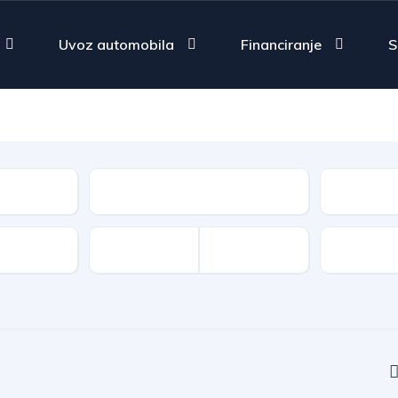
Uvoz automobila
Financiranje
S
Fuel Type
Type
Features