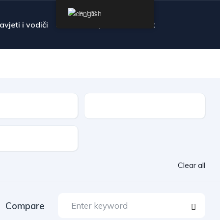
English
avjeti i vodiči
FAQ
Contact
Transmission
Clear all
Compare