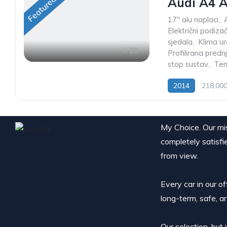
Featured
Audi A4 A
17" alu naplaci
,
Električni podiza
sjedala
,
Klima ur
23
Profilirana predn
stop sustav
,
Te
2014
218,00
My Choice. Our miss
completely satisfi
from view.
Every car in our o
long-term, safe, a
Our selection, but