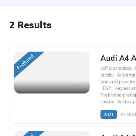
2
Results
Featured
Audi A4 A
18" alu naplaci
,
uređaj
,
Automats
podizači prozora
35
,
ESP
,
Keyless st
Profilirana predn
sustav
,
Sustav p
2021
97,400