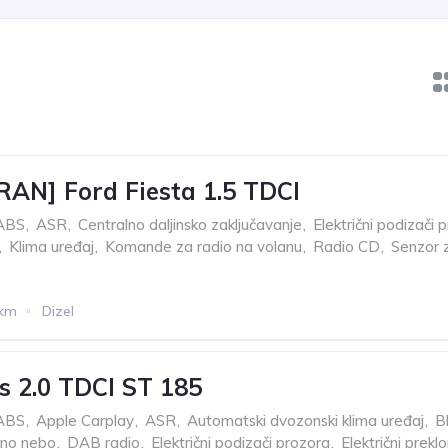
AN] Ford Fiesta 1.5 TDCI
ABS
,
ASR
,
Centralno daljinsko zaključavanje
,
Električni podizači 
,
Klima uređaj
,
Komande za radio na volanu
,
Radio CD
,
Senzor z
 km
Dizel
s 2.0 TDCI ST 185
ABS
,
Apple Carplay
,
ASR
,
Automatski dvozonski klima uređaj
,
B
rno nebo
,
DAB radio
,
Električni podizači prozora
,
Električni preklo