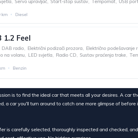
vjetla
,
Servo upravljač
,
Start-stop sustav
,
Tempomat
,
USB por
0 km
Diesel
 1.2 Feel
DAB radio
,
Električni podizači prozora
,
Električno podešavanje r
o na volanu
,
LED svjetla
,
Radio CD
,
Sustav praćenja trake
,
Te
 km
Benzin
ion is to find the ideal car that meets all your desires. A car t
ed, a car you'll turn around to catch one more glimpse of before 
ffer is carefully selected, thoroughly inspected and checked, an
nd cost-effective use. No hidden surprises.