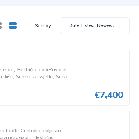
Date Listed: Newest
Sort by:
prozora
,
Električno podešavanje
a kišu
,
Senzor za svjetla
,
Servo
€7,400
luetooth
,
Centralno daljinsko
pivi retrovizori
,
Električno