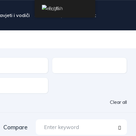
English
avjeti i vodiči
FAQ
Contact
Transmission
Clear all
Compare