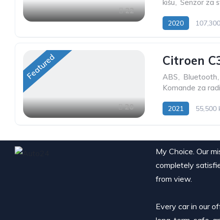
kišu
,
Senzor za s
22
2020
107,30
Featured
Citroen C3
ABS
,
Bluetooth
,
Komande za radi
20
2021
55,500
My Choice. Our miss
completely satisfi
from view.
Every car in our o
long-term, safe, a