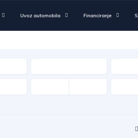
Uvoz automobila
Financiranje
S
Fuel Type
Type
Features