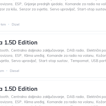
rovizora
,
ESP
,
Grijanje prednjih sjedala
,
Komande za radio na vo
zor za kišu
,
Senzor za svjetla
,
Servo upravljač
,
Start-stop susta
0 km
Dizel
a 1.5D Edition
tooth
,
Centralno daljinsko zaključavanje
,
DAB radio
,
Električni p
rovizora
,
ESP
,
Klima uređaj
,
Komande za radio na volanu
,
Kožom
vjetla
,
Servo upravljač
,
Start-stop sustav
,
Tempomat
,
USB por
 km
Diesel
a 1.5D Edition
tooth
,
Centralno daljinsko zaključavanje
,
DAB radio
,
Električni p
rovizora
,
ESP
,
Klima uređaj
,
Komande za radio na volanu
,
Kožom