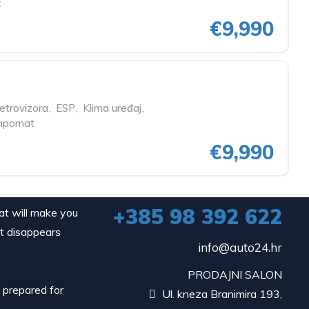
t
€9,990
etrovizora
,
ESP
,
Klima uređaj
,
mpomat
€9,990
+385 98 392 622
hat will make you
it disappears
info@auto24.hr
PRODAJNI SALON
d prepared for
Ul. kneza Branimira 193,
