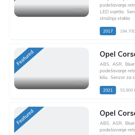
podešavanje ret
20
LED svjetla
,
Sen
stražnja stakla
2017
184,70
Featured
Opel Cors
ABS
,
ASR
,
Blue
podešavanje ret
kišu
,
Senzor za s
21
2021
55,900
Featured
Opel Cors
ABS
,
ASR
,
Blue
podešavanje ret