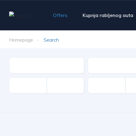
Offers
Kupnja rabljenog auta
Homepage
Search
Make
Model