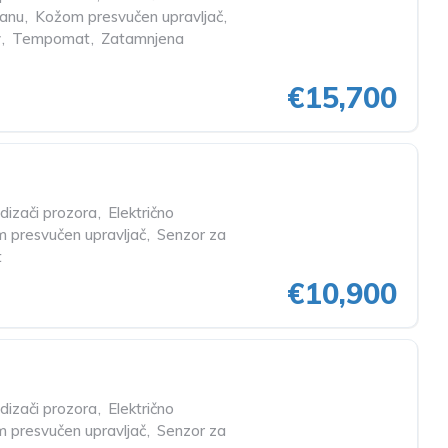
lanu
,
Kožom presvučen upravljač
,
v
,
Tempomat
,
Zatamnjena
€15,700
odizači prozora
,
Električno
 presvučen upravljač
,
Senzor za
t
€10,900
odizači prozora
,
Električno
 presvučen upravljač
,
Senzor za