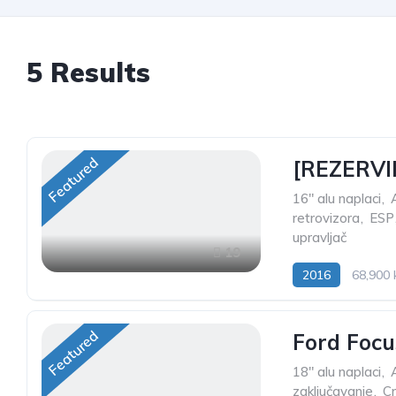
5
Results
Featured
[REZERVIR
16" alu naplaci
,
retrovizora
,
ESP
upravljač
19
2016
68,900
Featured
Ford Focu
18" alu naplaci
,
zaključavanje
,
C