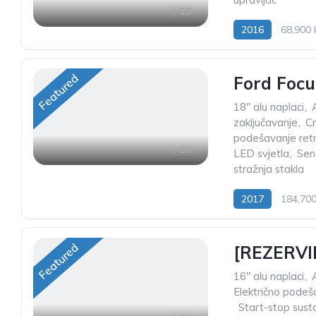
19
2016
68,900
Featured
Ford Focu
18" alu naplaci
,
zaključavanje
,
C
podešavanje ret
20
LED svjetla
,
Sen
stražnja stakla
2017
184,70
Featured
[REZERVIR
16" alu naplaci
,
Električno podeš
,
Start-stop sust