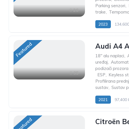
Parking senzori
,
26
trake
,
Tempoma
2023
134,60
Featured
Audi A4 A
18" alu naplaci
,
uređaj
,
Automats
podizači prozora
35
,
ESP
,
Keyless st
Profilirana predn
sustav
,
Sustav p
2021
97,400
Featured
Citroën B