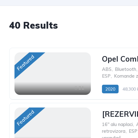
40
Results
Featured
Opel Comb
ABS
,
Bluetooth
,
ESP
,
Komande za
21
2020
48,300
Featured
[REZERVIR
16" alu naplaci
,
retrovizora
,
ESP
upravljač