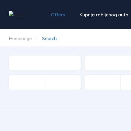
Offers
Kupnja rabljenog auta
Homepage
Search
Make
Model