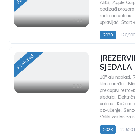
ABS
,
Apple Car
podizači prozora
radio na volanu
,
30
upravljač
,
Start-
2020
126,50
Featured
[REZERVIR
SJEDALA
18" alu naplaci
,
klima uređaj
,
Bli
29
preklopivi retrovi
sjedala
,
Električn
volanu
,
Kožom pr
ozvučenje
,
Senzo
Veliki zaslon za n
2026
12,520