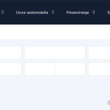
Uvoz automobila
Financiranje
S
Fuel Type
Type
Features