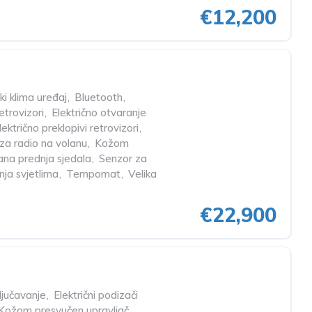
€12,200
i klima uređaj
,
Bluetooth
,
retrovizori
,
Električno otvaranje
lektrično preklopivi retrovizori
,
a radio na volanu
,
Kožom
rana prednja sjedala
,
Senzor za
nja svjetlima
,
Tempomat
,
Velika
€22,900
ljučavanje
,
Električni podizači
Kožom presvučen upravljač
,