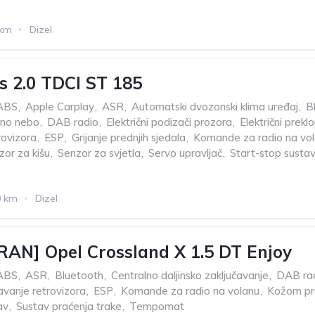
 km
Dizel
s 2.0 TDCI ST 185
ABS
,
Apple Carplay
,
ASR
,
Automatski dvozonski klima uređaj
,
B
rno nebo
,
DAB radio
,
Električni podizači prozora
,
Električni preklo
rovizora
,
ESP
,
Grijanje prednjih sjedala
,
Komande za radio na vo
zor za kišu
,
Senzor za svjetla
,
Servo upravljač
,
Start-stop susta
0 km
Dizel
AN] Opel Crossland X 1.5 DT Enjoy
ABS
,
ASR
,
Bluetooth
,
Centralno daljinsko zaključavanje
,
DAB ra
avanje retrovizora
,
ESP
,
Komande za radio na volanu
,
Kožom pre
av
,
Sustav praćenja trake
,
Tempomat