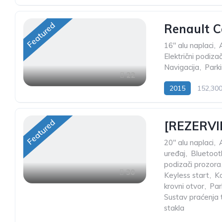
Featured
Renault C
16" alu naplaci
,
Električni podiza
Navigacija
,
Parki
22
2015
152,30
Featured
[REZERVI
20" alu naplaci
,
uređaj
,
Bluetoot
podizači prozora
30
Keyless start
,
K
krovni otvor
,
Par
Sustav praćenja 
stakla