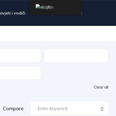
English
avjeti i vodiči
FAQ
Contact
Transmission
Clear all
Compare