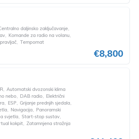
Centralno daljinsko zaključavanje
,
tav
,
Komande za radio na volanu
,
pravljač
,
Tempomat
€8,800
R
,
Automatski dvozonski klima
no nebo
,
DAB radio
,
Električni
ra
,
ESP
,
Grijanje prednjih sjedala
,
etla
,
Navigacija
,
Panoramski
a svjetla
,
Start-stop sustav
,
rtual kokpit
,
Zatamnjena stražnja