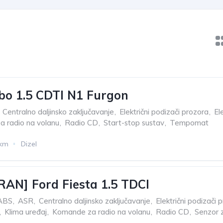
o 1.5 CDTI N1 Furgon
Centralno daljinsko zaključavanje
,
Električni podizači prozora
,
El
 radio na volanu
,
Radio CD
,
Start-stop sustav
,
Tempomat
 km
Dizel
AN] Ford Fiesta 1.5 TDCI
ABS
,
ASR
,
Centralno daljinsko zaključavanje
,
Električni podizači 
,
Klima uređaj
,
Komande za radio na volanu
,
Radio CD
,
Senzor z