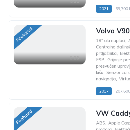
21
2021
53,700
Featured
Volvo V9
18" alu naplaci
,
Centralno daljins
prtljažnika
,
Elek
28
ESP
,
Grijanje pre
presvučen upravl
kišu
,
Senzor za s
navigacija
,
Virtu
2017
207,60
Featured
VW Caddy
ABS
,
Apple Car
prozora
,
Elektri