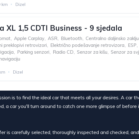
0 km
Dizel
a XL 1,5 CDTI Business - 9 sjedala
omat
,
Apple Carplay
,
ASR
,
Bluetooth
,
Centralno daljinsko zaklj
ni preklopivi retrovizori
,
Električno podešavanje retrovizora
,
ESP
,
igacija
,
Parking senzori
,
Radio CD
,
Senzor za kišu
,
Senzor za svj
 navigaciju
 km
Dizel
ion is to find the ideal car that meets all your desires. A car t
ed, a car you'll turn around to catch one more glimpse of before 
ffer is carefully selected, thoroughly inspected and checked, an