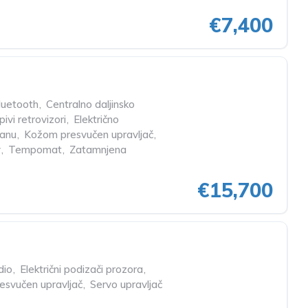
€7,400
luetooth
,
Centralno daljinsko
pivi retrovizori
,
Električno
lanu
,
Kožom presvučen upravljač
,
v
,
Tempomat
,
Zatamnjena
€15,700
dio
,
Električni podizači prozora
,
svučen upravljač
,
Servo upravljač