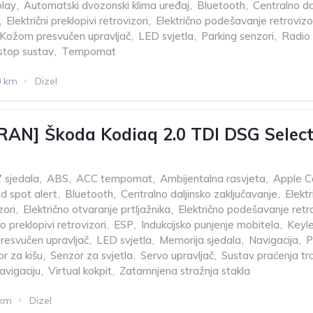
play
,
Automatski dvozonski klima uređaj
,
Bluetooth
,
Centralno da
,
Električni preklopivi retrovizori
,
Električno podešavanje retrovizo
Kožom presvučen upravljač
,
LED svjetla
,
Parking senzori
,
Radio
stop sustav
,
Tempomat
0 km
Dizel
AN] Škoda Kodiaq 2.0 TDI DSG Selecti
7 sjedala
,
ABS
,
ACC tempomat
,
Ambijentalna rasvjeta
,
Apple C
nd spot alert
,
Bluetooth
,
Centralno daljinsko zaključavanje
,
Elektr
zori
,
Električno otvaranje prtljažnika
,
Električno podešavanje retr
o preklopivi retrovizori
,
ESP
,
Indukcijsko punjenje mobitela
,
Keyle
esvučen upravljač
,
LED svjetla
,
Memorija sjedala
,
Navigacija
,
P
r za kišu
,
Senzor za svjetla
,
Servo upravljač
,
Sustav praćenja tr
avigaciju
,
Virtual kokpit
,
Zatamnjena stražnja stakla
 km
Dizel