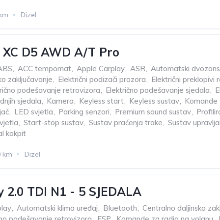
 km
Dizel
0 XC D5 AWD A/T Pro
ABS
,
ACC tempomat
,
Apple Carplay
,
ASR
,
Automatski dvozonsk
ko zaključavanje
,
Električni podizači prozora
,
Električni preklopivi 
trično podešavanje retrovizora
,
Električno podešavanje sjedala
,
E
dnjih sjedala
,
Kamera
,
Keyless start
,
Keyless sustav
,
Komande z
jač
,
LED svjetla
,
Parking senzori
,
Premium sound sustav
,
Profili
vjetla
,
Start-stop sustav
,
Sustav praćenja trake
,
Sustav upravlja
al kokpit
0 km
Dizel
 2.0 TDI N1 - 5 SJEDALA
play
,
Automatski klima uređaj
,
Bluetooth
,
Centralno daljinsko zak
čno podešavanje retrovizora
,
ESP
,
Komande za radio na volanu
,