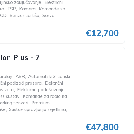
ljinsko zaključavanje
,
Električni
ra
,
ESP
,
Kamera
,
Komande za
 CD
,
Senzor za kišu
,
Servo
€12,700
on Plus - 7
arplay
,
ASR
,
Automatski 3-zonski
ični podizači prozora
,
Električni
ovizora
,
Električno podešavanje
ss sustav
,
Komande za radio na
arking senzori
,
Premium
ake
,
Sustav upravljanja svjetlima
,
€47,800