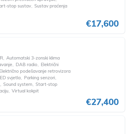
art-stop sustav
,
Sustav praćenja
€17,600
R
,
Automatski 3-zonski klima
čavanje
,
DAB radio
,
Električni
Električno podešavanje retrovizora
ED svjetla
,
Parking senzori
,
,
Sound system
,
Start-stop
aciju
,
Virtual kokpit
€27,400