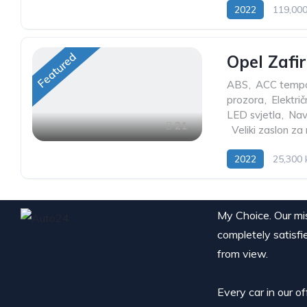
2022
119,00
Featured
Opel Zafir
ABS
,
ACC temp
prozora
,
Električ
LED svjetla
,
Nav
21
,
Veliki zaslon za
2022
25,300
My Choice. Our miss
completely satisfi
from view.
Every car in our o