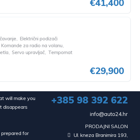
€41,400
učavanje
,
Električni podizači
Komande za radio na volanu
,
etla
,
Servo upravljač
,
Tempomat
€29,900
+385 98 392 622
hat will make you
it disappears
info@auto24.hr
PRODAJNI SALON
d prepared for
Ul. kneza Branimira 193,
