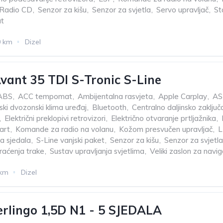
Radio CD
,
Senzor za kišu
,
Senzor za svjetla
,
Servo upravljač
,
St
t
0 km
Dizel
vant 35 TDI S-Tronic S-Line
ABS
,
ACC tempomat
,
Ambijentalna rasvjeta
,
Apple Carplay
,
AS
ki dvozonski klima uređaj
,
Bluetooth
,
Centralno daljinsko zaklju
,
Električni preklopivi retrovizori
,
Električno otvaranje prtljažnika
,
art
,
Komande za radio na volanu
,
Kožom presvučen upravljač
,
L
ja sjedala
,
S-Line vanjski paket
,
Senzor za kišu
,
Senzor za svjetla
raćenja trake
,
Sustav upravljanja svjetlima
,
Veliki zaslon za navig
 km
Dizel
erlingo 1,5D N1 - 5 SJEDALA