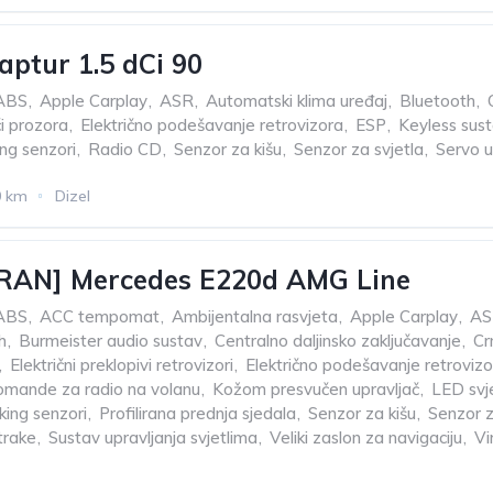
aptur 1.5 dCi 90
ABS
,
Apple Carplay
,
ASR
,
Automatski klima uređaj
,
Bluetooth
,
či prozora
,
Električno podešavanje retrovizora
,
ESP
,
Keyless sus
ng senzori
,
Radio CD
,
Senzor za kišu
,
Senzor za svjetla
,
Servo u
0 km
Dizel
RAN] Mercedes E220d AMG Line
ABS
,
ACC tempomat
,
Ambijentalna rasvjeta
,
Apple Carplay
,
AS
h
,
Burmeister audio sustav
,
Centralno daljinsko zaključavanje
,
Cr
,
Električni preklopivi retrovizori
,
Električno podešavanje retrovizo
omande za radio na volanu
,
Kožom presvučen upravljač
,
LED svj
king senzori
,
Profilirana prednja sjedala
,
Senzor za kišu
,
Senzor z
trake
,
Sustav upravljanja svjetlima
,
Veliki zaslon za navigaciju
,
Vi