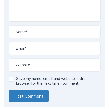
n
a
t
i
v
e
:
Save my name, email, and website in this
browser for the next time I comment.
Post Comment