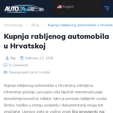
English
Homepage
Blog
Kupnja rabljenog automobila u Hrvatsk
Kupnja rabljenog automobila
u Hrvatskoj
filip
February 22, 2026
0 Comments
Buying used car in Croatia
Kupnja rabljenog automobila u Hrvatskoj zahtijeva
informiran pristup i provjeru više ključnih elemenata prije
donošenja konačne odluke. Iako je ponuda rabljenih vozila
široka, razlike u stanju, porijeklu i dokumentaciji mogu biti
značajne. Upravo zato je važno znati
što provjeriti, na