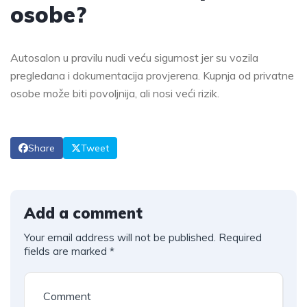
osobe?
Autosalon u pravilu nudi veću sigurnost jer su vozila
pregledana i dokumentacija provjerena. Kupnja od privatne
osobe može biti povoljnija, ali nosi veći rizik.
Share
Tweet
Add a comment
Your email address will not be published.
Required
A
fields are marked
*
l
t
e
r