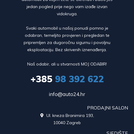
jedan pogled prije nego vam izađe izvan
vidokruga.
Svaki automobil u našoj ponudi pomno je
odabran, temeljito provjeren i pregledan te
pripremljen za dugoročnu sigurnu i povoljnu
eksploataciju. Bez skrivenih iznenađenja.
Naš odabir, ali u stvarnosti MOJ ODABIR!
+385
98 392 622
info@auto24.hr
PRODAJNI SALON
Ul. kneza Branimira 193,

10040 Zagreb
SJEDIŠTE