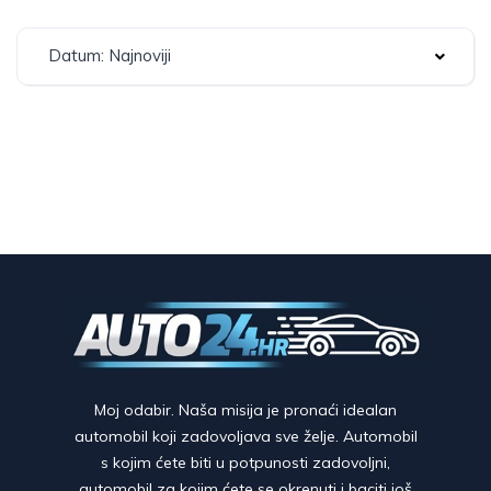
Datum: Najnoviji
Moj odabir. Naša misija je pronaći idealan
automobil koji zadovoljava sve želje. Automobil
s kojim ćete biti u potpunosti zadovoljni,
automobil za kojim ćete se okrenuti i baciti još